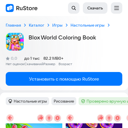
Скачать
Главная
Каталог
Игры
Настольные игры
Blox World Coloring Book
(
)
0,0
до 1 тыс
82.2 MB
0+
Рейтинг:
Нет оценок
Скачиваний
Размер
Возраст
:
:
:
Установить с помощью RuStore
Настольные игры
Рисование
Проверено вручную 
Категория
:
Тег
:
Тег
:
Скриншоты