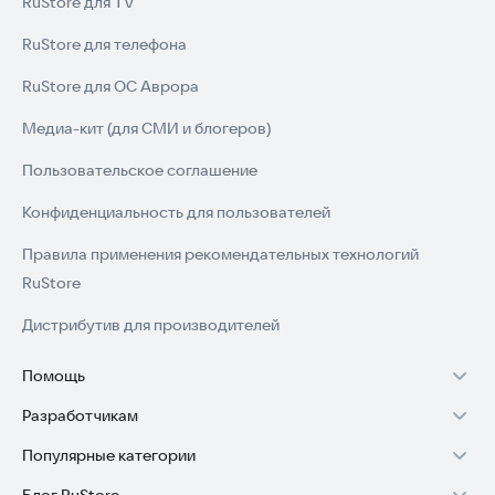
RuStore для TV
RuStore для телефона
RuStore для ОС Аврора
Медиа-кит (для СМИ и блогеров)
Пользовательское соглашение
Конфиденциальность для пользователей
Правила применения рекомендательных технологий
RuStore
Дистрибутив для производителей
Помощь
Разработчикам
Установка RuStore на TV
Популярные категории
Зарабатывать с RuStore
Установка RuStore на телефон