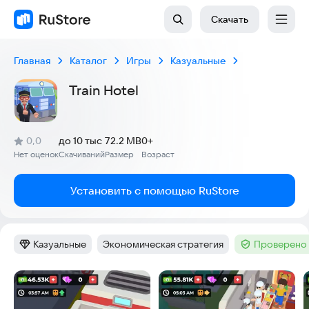
Скачать
Главная
Каталог
Игры
Казуальные
Train Hotel
(
)
0,0
до 10 тыс
72.2 MB
0+
Рейтинг:
Нет оценок
Скачиваний
Размер
Возраст
:
:
:
Установить с помощью RuStore
Казуальные
Экономическая стратегия
Проверено 
Категория
:
Тег
:
Тег
:
Скриншоты