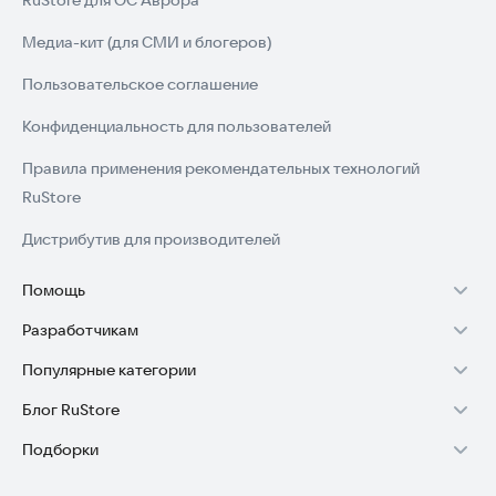
RuStore для ОС Аврора
Медиа-кит (для СМИ и блогеров)
Пользовательское соглашение
Конфиденциальность для пользователей
Правила применения рекомендательных технологий
RuStore
Дистрибутив для производителей
Помощь
Разработчикам
Установка RuStore на TV
Популярные категории
Зарабатывать с RuStore
Установка RuStore на телефон
Блог RuStore
Игры для Android
Стать разработчиком
Установка RuStore в машину
Подборки
Обзоры игр для Android 2025
Приложения банков
Доступ к RuStore Консоль
Помощь пользователям RuStore
Игровой набор