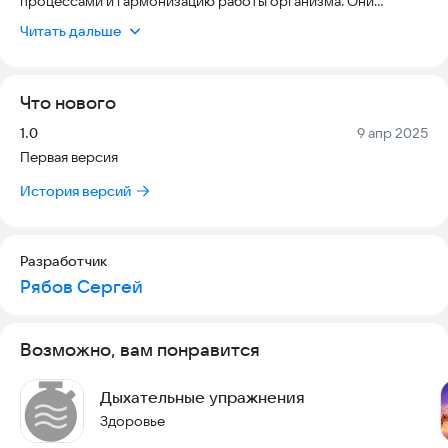
процессами и гармонизацию работы организма. Они
применяются в различных сферах жизни: от физического
Читать дальше
здоровья до психоэмоционального состояния.
В приложении реализована возможность для дыхания:
- по Вим Хофу (Wim Hof),
Что нового
- по квадрату
- по секундомеру (проверка на максимальную задержку
Версия:
Дата:
1.0
9 апр 2025
дыхания)
Первая версия
Для каждого дыхания есть возможность отслеживать
историю тренировок.
История версий
Разработчик
Рябов Сергей
Возможно, вам понравится
Дыхательные упражнения
Здоровье