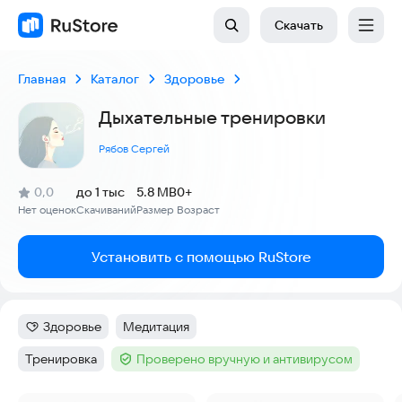
Скачать
Главная
Каталог
Здоровье
Дыхательные тренировки
Рябов Сергей
(
)
0,0
до 1 тыс
5.8 MB
0+
Рейтинг:
Нет оценок
Скачиваний
Размер
Возраст
:
:
:
Установить с помощью RuStore
Здоровье
Медитация
Категория
:
Тег
:
Тренировка
Проверено вручную и антивирусом
Тег
:
Тег
: