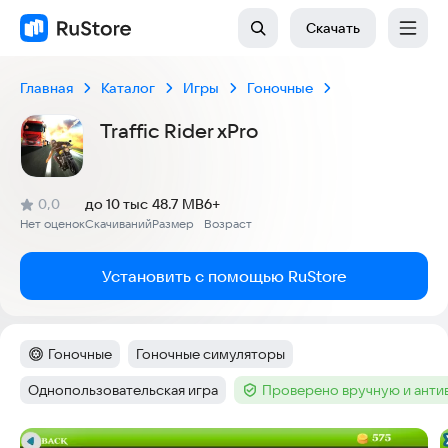
Скачать
Главная
Каталог
Игры
Гоночные
Traffic Rider xPro
(
)
0,0
до 10 тыс
48.7 MB
6+
Рейтинг:
Нет оценок
Скачиваний
Размер
Возраст
:
:
:
Установить с помощью RuStore
Гоночные
Гоночные симуляторы
Категория
:
Тег
:
Однопользовательская игра
Проверено вручную и ант
Тег
:
Тег
:
Скриншоты