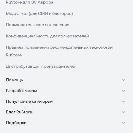
RuStore для ОС Аврора
Медиа-кит (для СМИ и блогеров)
Пользовательское соглашение
Конфиденциальность для пользователей
Правила применения рекомендательных технологий
RuStore
Дистрибутив для производителей
Помощь
Разработчикам
Установка RuStore на TV
Популярные категории
Зарабатывать с RuStore
Установка RuStore на телефон
Блог RuStore
Игры для Android
Стать разработчиком
Установка RuStore в машину
Подборки
Обзоры игр для Android 2025
Приложения банков
Доступ к RuStore Консоль
Помощь пользователям RuStore