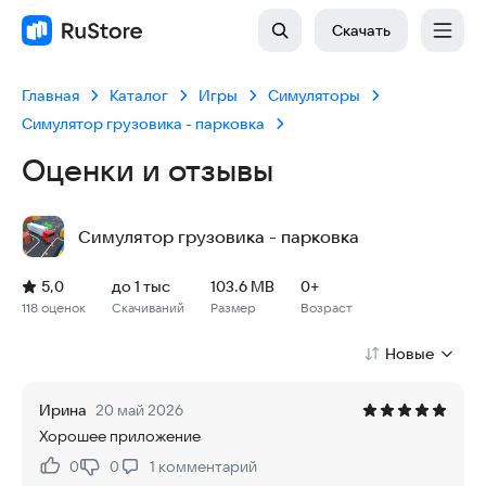
Скачать
Главная
Каталог
Игры
Симуляторы
Симулятор грузовика - парковка
Оценки и отзывы
Симулятор грузовика - парковка
Рейтинг: 5,0, 118 оценок
Скачиваний: до 1 тыс
Размер файла: 103.6 MB
Возрастное ограничение: 103.6 MB
5,0
до 1 тыс
103.6 MB
0+
118 оценок
Скачиваний
Размер
Возраст
Новые
Ирина
20 май 2026
Хорошее приложение
0
0
1
комментарий
Нравится:
Не нравится: