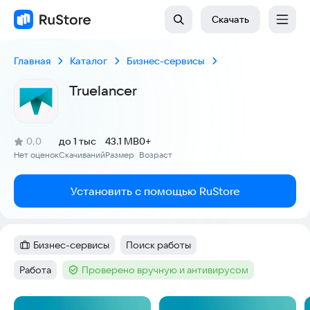
Скачать
Главная
Каталог
Бизнес-сервисы
Truelancer
(
)
0,0
до 1 тыс
43.1 MB
0+
Рейтинг:
Нет оценок
Скачиваний
Размер
Возраст
:
:
:
Установить с помощью RuStore
Бизнес-сервисы
Поиск работы
Категория
:
Тег
:
Работа
Проверено вручную и антивирусом
Тег
:
Тег
:
Скриншоты