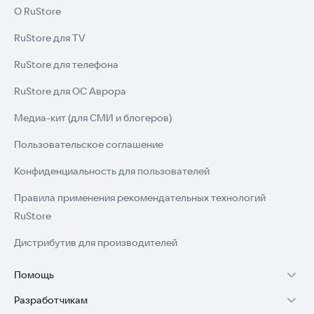
О RuStore
RuStore для TV
RuStore для телефона
RuStore для ОС Аврора
Медиа-кит (для СМИ и блогеров)
Пользовательское соглашение
Конфиденциальность для пользователей
Правила применения рекомендательных технологий
RuStore
Дистрибутив для производителей
Помощь
Разработчикам
Установка RuStore на TV