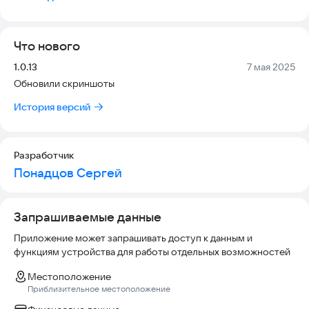
Для этого мы создали инновационную платформу,
сочетающую в себе пользу для всех участников процесса.
Что нового
“Попробуй” размещает дегустационные сеты от
производителей по выгодной стоимости в мобильном
Версия:
Дата:
1.0.13
7 мая 2025
приложении, пользователи которого получают
Обновили скриншоты
значительную выгоду в сравнении с ценами в розничных
магазинах взамен на честную оценку продуктов в составе
История версий
сета.
Главной целью нашего сервиса является создание честной
Разработчик
конкуренции среди производителей продуктов питания и
Понадцов Сергей
улучшение диалога с их покупателями.
Запрашиваемые данные
Приложение может запрашивать доступ к данным и
функциям устройства для работы отдельных возможностей
Местоположение
Приблизительное местоположение