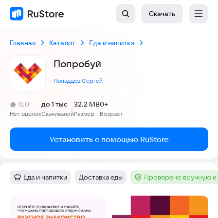
Скачать
Главная
Каталог
Еда и напитки
Попробуй
Понадцов Сергей
(
)
0,0
до 1 тыс
32.2 MB
0+
Рейтинг:
Нет оценок
Скачиваний
Размер
Возраст
:
:
:
Установить с помощью RuStore
Еда и напитки
Доставка еды
Проверено вручную и
Категория
:
Тег
:
Тег
:
Скриншоты