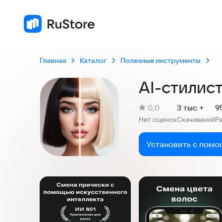
Главная
Каталог
Полезные инструменты
AI-стилист
(
)
0,0
3 тыс +
9
Рейтинг:
Нет оценок
Скачиваний
Р
:
:
Установить с помо
Скриншоты