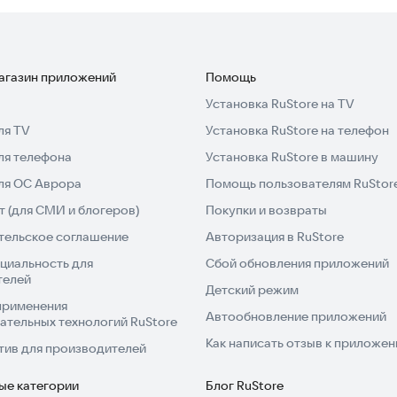
ороды — мгновенно увидите любой образ.
 ваш стиль при сочетании разных причесок и бород.
магазин приложений
Помощь
снованные на анализе.
Установка RuStore на TV
ричесок, подбора цвета и дизайна бороды.
ля TV
Установка RuStore на телефон
ых стилей для мужчин и женщин.
ля телефона
Установка RuStore в машину
ют естественный вид.
иеся варианты и делитесь ими с друзьями или
для ОС Аврора
Помощь пользователям RuStor
 (для СМИ и блогеров)
Покупки и возвраты
тельское соглашение
Авторизация в RuStore
*[AI-анализ лица: прически и борода]** прямо сейчас
циальность для
Сбой обновления приложений
платно и убедитесь в качестве результата.
телей
Детский режим
применения
Автообновление приложений
ательных технологий RuStore
Как написать отзыв к приложе
тив для производителей
ые категории
Блог RuStore