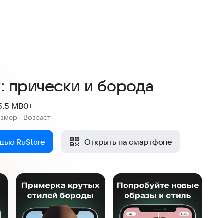
: прически и борода
5.5 MB
0+
азмер
Возраст
:
щью RuStore
Открыть на смартфоне