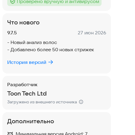
Проверено вручную и антивирусом
Тег
:
Что нового
Версия:
Дата:
9.7.5
27 июн 2026
- Новый анализ волос
- Добавлено более 50 новых стрижек
История версий
Разработчик
Toon Tech Ltd
Загружено из внешнего источника
Дополнительно
Минимальная версия Android:
7