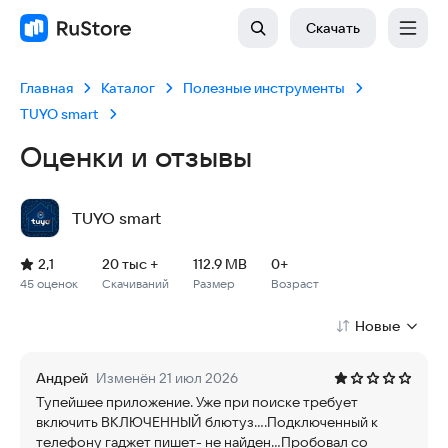
Скачать
Главная
Каталог
Полезные инструменты
TUYO smart
Оценки и отзывы
TUYO smart
Рейтинг: 2,1, 45 оценок
Скачиваний: 20 тыс +
Размер файла: 112.9 MB
Возрастное ограничение: 112.9 MB
2,1
20 тыс +
112.9 MB
0+
45 оценок
Скачиваний
Размер
Возраст
Новые
Андрей
Изменён 21 июл 2026
Тупейшее приложение. Уже при поиске требует
включить ВКЛЮЧЕННЫЙ блютуз....Подключенный к
телефону гаджет пишет- не найден...Пробовал со