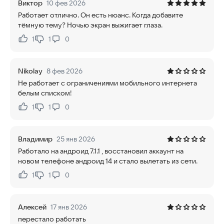
Виктор
10 фев 2026
Работает отлично. Он есть нюанс. Когда добавите
тёмную тему? Ночью экран выжигает глаза.
1
1
0
Нравится:
Не нравится:
Nikolay
8 фев 2026
Не работает с ограничениями мобильного интернета
белым списком!
1
1
0
Нравится:
Не нравится:
Владимир
25 янв 2026
Работало на андроид 7.1.1 , восстановил аккаунт на
новом телефоне андроид 14 и стало вылетать из сети.
1
1
0
Нравится:
Не нравится:
Алексей
17 янв 2026
перестало работать