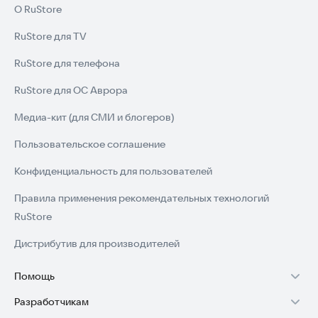
О RuStore
RuStore для TV
RuStore для телефона
RuStore для ОС Аврора
Медиа-кит (для СМИ и блогеров)
Пользовательское соглашение
Конфиденциальность для пользователей
Правила применения рекомендательных технологий
RuStore
Дистрибутив для производителей
Помощь
Разработчикам
Установка RuStore на TV