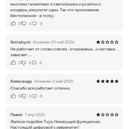
многими галжетами-и светильники и розетки и
кондеры, результат один. Так что приложение
бесполезное - в топку.
0
0
0
Нравится:
Не нравится:
Xottabych
Изменён 20 май 2026
Не работает от слова совсем , открываешь , и заставка
зависает ....
2
0
0
Нравится:
Не нравится:
Александр
Изменён 2 май 2026
Спасибо всё работает отлично,
0
0
0
Нравится:
Не нравится:
Павел
7 апр 2026
Жалкое подобие Tuya. Никакущий функционал.
Настоящий цифровой суверенитет!