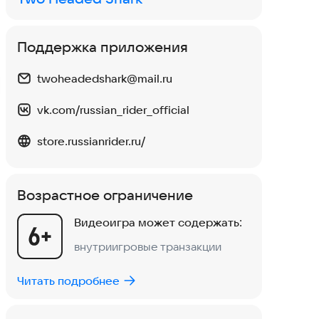
Поддержка приложения
Данил
Изменён 2 авг 2026
Mori
Норм вродь
я по
twoheadedshark@mail.ru
vk.com/russian_rider_official
5
2
0
1
Нравится:
Не нравится:
Нрав
store.russianrider.ru/
Возрастное ограничение
Видеоигра может содержать:
внутриигровые транзакции
Читать подробнее