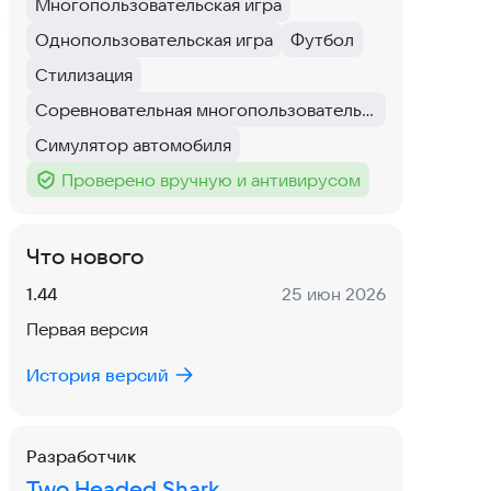
Многопользовательская игра
Тег
:
Однопользовательская игра
Футбол
Тег
:
Тег
:
Стилизация
Тег
:
Соревновательная многопользовательская игра
Тег
:
Симулятор автомобиля
Тег
:
Проверено вручную и антивирусом
Тег
:
Что нового
Версия:
Дата:
1.44
25 июн 2026
Первая версия
История версий
Разработчик
Two Headed Shark