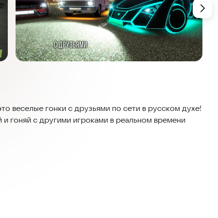
 это веселые гонки с друзьями по сети в русском духе!
 и гоняй с другими игроками в реальном времени
 ними по сети в одном из 9 режимов:
вое умение водить;
 в течение 2 минут, избегая соперников;
омбы, отдав ее любому другому сопернику;