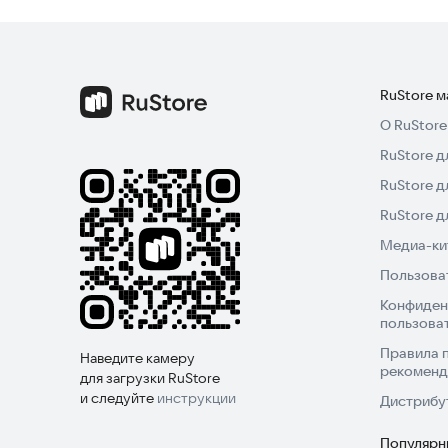
RuStore 
О RuStore
RuStore д
RuStore д
RuStore 
Медиа-кит
Пользова
Конфиден
пользова
Правила 
Наведите камеру
рекоменд
для загрузки RuStore
и следуйте
инструкции
Дистрибу
Популярн