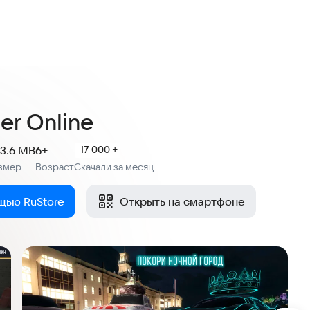
9
ценок
er Online
3.6 MB
6+
17 000 +
змер
Возраст
Скачали за месяц
:
щью RuStore
Открыть на смартфоне