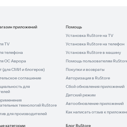
магазин приложений
Помощь
Установка RuStore на TV
ля TV
Установка RuStore на телефон
ля телефона
Установка RuStore в машину
для ОС Аврора
Помощь пользователям RuStor
 (для СМИ и блогеров)
Покупки и возвраты
тельское соглашение
Авторизация в RuStore
циальность для
Сбой обновления приложений
телей
Детский режим
применения
Автообновление приложений
ательных технологий RuStore
Как написать отзыв к приложе
тив для производителей
ые категории
Блог RuStore