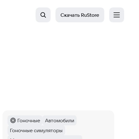
Скачать
RuStore
Гоночные
Автомобили
Категория
:
Тег
:
Гоночные симуляторы
Тег
: