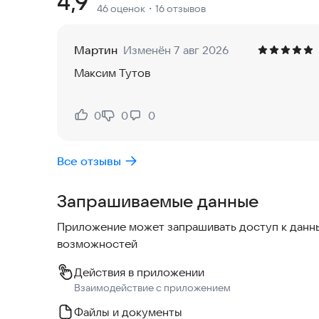
Рейтинг:
4,9
46 оценок
・16 отзывов
- в Погоне игроки на машинах ДПС должны по
- режим Футбол на машинах и хоккей;
- режим бойни;
Мартин
Изменён 7 авг 2026
- новый режим Скиллтест.
Максим Тутов
Внутриигровой чат не даст скучать в перерыва
можно найти напарников для заездов, поделить
0
0
0
Нравится:
Не нравится:
разработчиками.
Все отзывы
Волга, Москвич, ВАЗ 2101, 2104, 2106, 2107, Лада 
разных русских тачках онлайн. У каждой машины
Запрашиваемые данные
автопарке 150 машин. Среди них самые разноо
лада баклажан и боевая классика, RDS и JDM - 
Приложение может запрашивать доступ к данны
возможностей
Приятная 3D-графика с прорисованными деталя
дополняют ощущение непосредственного прис
Действия в приложении
Взаимодействие с приложением
Файлы и документы