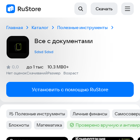
Скачать
Главная
Каталог
Полезные инструменты
Все с документами
Sdsd Sdsd
(
)
0,0
до 1 тыс
10.3 MB
0+
Рейтинг:
Нет оценок
Скачиваний
Размер
Возраст
:
:
:
Установить с помощью RuStore
Полезные инструменты
Личные финансы
Самосовер
Категория
:
Тег
:
Тег
:
Блокноты
Математика
Проверено вручную и антиви
Тег
:
Тег
:
Тег
: