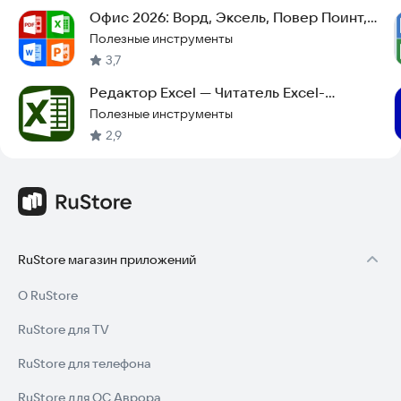
Офис 2026: Ворд, Эксель, Повер Поинт,
Редактор PDF
Полезные инструменты
3,7
Редактор Excel — Читатель Excel-
Документов
Полезные инструменты
2,9
RuStore магазин приложений
О RuStore
RuStore для TV
RuStore для телефона
RuStore для ОС Аврора