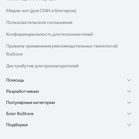
Медиа-кит (для СМИ и блогеров)
Пользовательское соглашение
Конфиденциальность для пользователей
Правила применения рекомендательных технологий
RuStore
Дистрибутив для производителей
Помощь
Разработчикам
Установка RuStore на TV
Популярные категории
Зарабатывать с RuStore
Установка RuStore на телефон
Блог RuStore
Игры для Android
Стать разработчиком
Установка RuStore в машину
Подборки
Обзоры игр для Android 2025
Приложения банков
Доступ к RuStore Консоль
Помощь пользователям RuStore
Игровой набор
Обзоры мобильных приложений 2025
Государственные