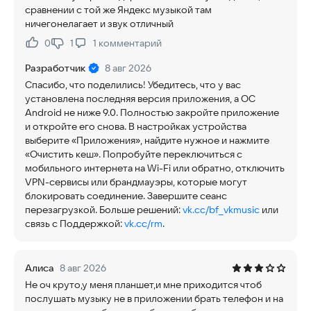
сравнении с той же Яндекс музыкой там
ничегонелагает и звук отличный
0
1
1
комментарий
Нравится:
Не нравится:
Разработчик
8 авг 2026
Спасибо, что поделились! Убедитесь, что у вас
установлена последняя версия приложения, а ОС
Android не ниже 9.0. Полностью закройте приложение
и откройте его снова. В настройках устройства
выберите «Приложения», найдите нужное и нажмите
«Очистить кеш». Попробуйте переключиться с
мобильного интернета на Wi-Fi или обратно, отключить
VPN-сервисы или брандмауэры, которые могут
блокировать соединение. Завершите сеанс
перезагрузкой. Больше решений:
vk.cc/bf_vkmusic
или
связь с Поддержкой:
vk.cc/rm
.
Алиса
8 авг 2026
Не оч круто,у меня планшет,и мне приходится чтоб
послушать музыку не в приложении брать телефон и на