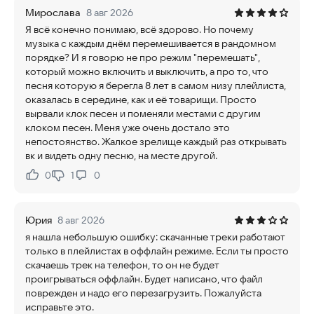
Мирослава
8 авг 2026
Я всё конечно понимаю, всё здорово. Но почему
музыка с каждым днём перемешивается в рандомном
порядке? И я говорю не про режим "перемешать",
который можно включить и выключить, а про то, что
песня которую я берегла 8 лет в самом низу плейлиста,
оказалась в середине, как и её товарищи. Просто
вырвали клок песен и поменяли местами с другим
клоком песен. Меня уже очень достало это
непостоянство. Жалкое зрелище каждый раз открывать
вк и видеть одну песню, на месте другой.
0
1
0
Нравится:
Не нравится:
Юрия
8 авг 2026
я нашла небольшую ошибку: скачанные треки работают
только в плейлистах в оффлайн режиме. Если ты просто
скачаешь трек на телефон, то он не будет
проигрываться оффлайн. Будет написано, что файл
поврежден и надо его перезагрузить. Пожалуйста
исправьте это.