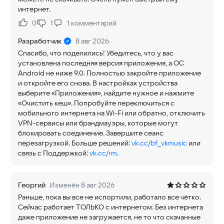
интернет.
0
1
1
комментарий
Нравится:
Не нравится:
Разработчик
8 авг 2026
Спасибо, что поделились! Убедитесь, что у вас
установлена последняя версия приложения, а ОС
Android не ниже 9.0. Полностью закройте приложение
и откройте его снова. В настройках устройства
выберите «Приложения», найдите нужное и нажмите
«Очистить кеш». Попробуйте переключиться с
мобильного интернета на Wi-Fi или обратно, отключить
VPN-сервисы или брандмауэры, которые могут
блокировать соединение. Завершите сеанс
перезагрузкой. Больше решений:
vk.cc/bf_vkmusic
или
связь с Поддержкой:
vk.cc/rm
.
Георгий
Изменён 8 авг 2026
Раньше, пока вы все не испортили, работало все чётко.
Сейчас работает ТОЛЬКО с интернетом. Без интернета
даже приложение не загружается, не то что скачанные