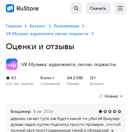
Скачать
Главная
Каталог
Развлечения
VK Музыка: аудиокниги, песни, подкасты
Оценки и отзывы
VK Музыка: аудиокниги, песни, подкасты
Рейтинг: 4,1, 21,0 тыс. оценок
Скачиваний: 8 млн +
Размер файла: 64.2 MB
Возрастное ограничение: 64.2 MB
4,1
8 млн +
64.2 MB
12+
21,0 тыс. оценок
Скачиваний
Размер
Возраст
Новые
Владимир
8 авг 2026
дерьмо лагает тупо как будто какой-то убогий браузер
думаю ладно куплю подписку просто проверю , отстой
полный звук простодерьмише тихий и ублюдский , в