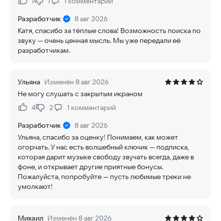
1
1
1
комментарий
Нравится:
Не нравится:
Разработчик
8 авг 2026
Катя, спасибо за тёплые слова! Возможность поиска по
звуку — очень ценная мысль. Мы уже передали её
разработчикам.
Ульяна
Изменён 8 авг 2026
Не могу слушать с закрытым икраном
4
2
1
комментарий
Нравится:
Не нравится:
Разработчик
8 авг 2026
Ульяна, спасибо за оценку! Понимаем, как может
огорчать. У нас есть волшебный ключик — подписка,
которая дарит музыке свободу звучать всегда, даже в
фоне, и открывает другие приятные бонусы.
Пожалуйста, попробуйте — пусть любимые треки не
умолкают!
Михаил
Изменён 8 авг 2026