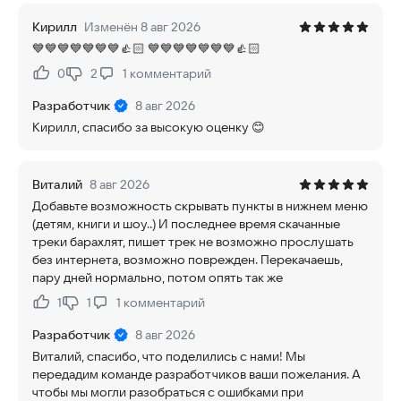
Кирилл
Изменён 8 авг 2026
💙💙💙💙💙💙💙👍🏻 💙💙💙💙💙💙💙👍🏻
0
2
1
комментарий
Нравится:
Не нравится:
Разработчик
8 авг 2026
Кирилл, спасибо за высокую оценку 😊
Виталий
8 авг 2026
Добавьте возможность скрывать пункты в нижнем меню
(детям, книги и шоу..) И последнее время скачанные
треки барахлят, пишет трек не возможно прослушать
без интернета, возможно поврежден. Перекачаешь,
пару дней нормально, потом опять так же
1
1
1
комментарий
Нравится:
Не нравится:
Разработчик
8 авг 2026
Виталий, спасибо, что поделились с нами! Мы
передадим команде разработчиков ваши пожелания. А
чтобы мы могли разобраться с ошибками при