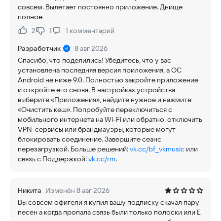
совсем. Вылетает постоянно приложение. Днище
полное
2
1
1
комментарий
Нравится:
Не нравится:
Разработчик
8 авг 2026
Спасибо, что поделились! Убедитесь, что у вас
установлена последняя версия приложения, а ОС
Android не ниже 9.0. Полностью закройте приложение
и откройте его снова. В настройках устройства
выберите «Приложения», найдите нужное и нажмите
«Очистить кеш». Попробуйте переключиться с
мобильного интернета на Wi-Fi или обратно, отключить
VPN-сервисы или брандмауэры, которые могут
блокировать соединение. Завершите сеанс
перезагрузкой. Больше решений:
vk.cc/bf_vkmusic
или
связь с Поддержкой:
vk.cc/rm
.
Никита
Изменён 8 авг 2026
Вы совсем офигели я купил вашу подписку скачал пару
песен а когда пропала связь были только полоски или Е