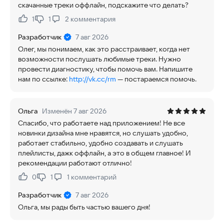
скачанные треки оффлайн, подскажите что делать?
1
1
2
комментария
Нравится:
Не нравится:
Разработчик
7 авг 2026
Олег, мы понимаем, как это расстраивает, когда нет
возможности послушать любимые треки. Нужно
провести диагностику, чтобы помочь вам. Напишите
нам по ссылке:
http://vk.cc/rm
— постараемся помочь.
Ольга
Изменён 7 авг 2026
Спасибо, что работаете над приложением! Не все
новинки дизайна мне нравятся, но слушать удобно,
работает стабильно, удобно создавать и слушать
плейлисты, дажк оффлайн, а это в общем главное! И
рекомендации работают отлично!
0
1
1
комментарий
Нравится:
Не нравится:
Разработчик
7 авг 2026
Ольга, мы рады быть частью вашего дня!