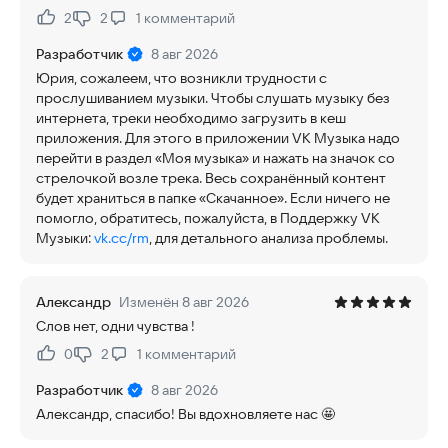
2
2
1
комментарий
Нравится:
Не нравится:
Разработчик
8 авг 2026
Юрия, сожалеем, что возникли трудности с
прослушиванием музыки. Чтобы слушать музыку без
интернета, треки необходимо загрузить в кеш
приложения. Для этого в приложении VK Музыка надо
перейти в раздел «Моя музыка» и нажать на значок со
стрелочкой возле трека. Весь сохранённый контент
будет храниться в папке «Скачанное». Если ничего не
помогло, обратитесь, пожалуйста, в Поддержку VK
Музыки:
vk.cc/rm
, для детального анализа проблемы.
Александр
Изменён 8 авг 2026
Слов нет, одни чувства !
0
2
1
комментарий
Нравится:
Не нравится:
Разработчик
8 авг 2026
Александр, спасибо! Вы вдохновляете нас 🤩