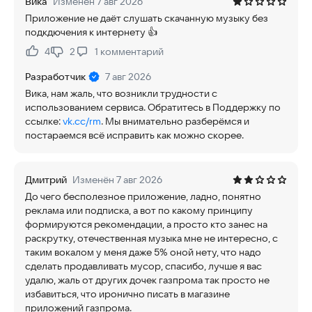
Вика
Изменён 7 авг 2026
Приложение не даёт слушать скачанную музыку без
подкдючения к интернету 👍
4
2
1
комментарий
Нравится:
Не нравится:
Разработчик
7 авг 2026
Вика, нам жаль, что возникли трудности с
использованием сервиса. Обратитесь в Поддержку по
ссылке:
vk.cc/rm
. Мы внимательно разберёмся и
постараемся всё исправить как можно скорее.
Дмитрий
Изменён 7 авг 2026
До чего бесполезное приложение, ладно, понятно
реклама или подписка, а вот по какому принципу
формируются рекомендации, а просто кто занес на
раскрутку, отечественная музыка мне не интересно, с
таким вокалом у меня даже 5% оной нету, что надо
сделать продавливать мусор, спасибо, лучше я вас
удалю, жаль от других дочек газпрома так просто не
избавиться, что иронично писать в магазине
приложений газпрома.