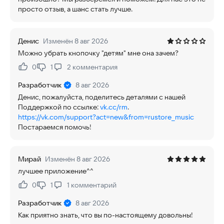
просто отзыв, а шанс стать лучше.
Денис
Изменён 8 авг 2026
Можно убрать кнопочку "детям" мне она зачем?
0
1
2
комментария
Нравится:
Не нравится:
Разработчик
8 авг 2026
Денис, пожалуйста, поделитесь деталями с нашей
Поддержкой по ссылке:
vk.cc/rm
.
https://vk.com/support?act=new&from=rustore_music
Постараемся помочь!
Мирай
Изменён 8 авг 2026
лучшее приложение^^
0
1
1
комментарий
Нравится:
Не нравится:
Разработчик
8 авг 2026
Как приятно знать, что вы по-настоящему довольны!