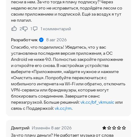
песни в нем. За что тогда я плачу подписку? Через
неделю если это не исправиться, подойдёте лесом со
своим приложением и подпиской. Ещё за воздух я тут
не платил.
2
1
1
комментарий
Нравится:
Не нравится:
Разработчик
8 авг 2026
Спасибо, что поделились! Убедитесь, что у вас
установлена последняя версия приложения, а ОС
Android не ниже 9.0. Полностью закройте приложение
и откройте его снова. В настройках устройства
выберите «Приложения», найдите нужное и нажмите
«Очистить кеш». Попробуйте переключиться с
мобильного интернета на Wi-Fi или обратно, отключить
VPN-сервисы или брандмауэры, которые могут
блокировать соединение. Завершите сеанс
перезагрузкой. Больше решений:
vk.cc/bf_vkmusic
или
связь с Поддержкой:
vk.cc/rm
.
Дмитрий
Изменён 8 авг 2026
За что плачу деньги? Не работает музыка от слова