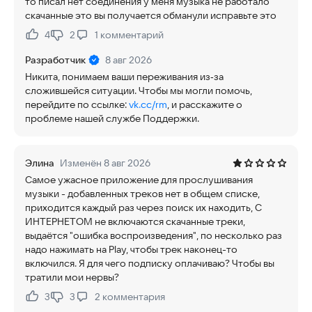
то писал нет соединения у меня музыка не работало
скачанные это вы получается обманули исправьте это
4
2
1
комментарий
Нравится:
Не нравится:
Разработчик
8 авг 2026
Никита, понимаем ваши переживания из‑за
сложившейся ситуации. Чтобы мы могли помочь,
перейдите по ссылке:
vk.cc/rm
, и расскажите о
проблеме нашей службе Поддержки.
Элина
Изменён 8 авг 2026
Самое ужасное приложение для прослушивания
музыки - добавленных треков нет в общем списке,
приходится каждый раз через поиск их находить, С
ИНТЕРНЕТОМ не включаются скачанные треки,
выдаётся "ошибка воспроизведения", по несколько раз
надо нажимать на Play, чтобы трек наконец-то
включился. Я для чего подписку оплачиваю? Чтобы вы
тратили мои нервы?
3
3
2
комментария
Нравится:
Не нравится: