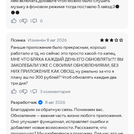
нем включать,добавьте чтоб можно было слушать
музыку в фоновом режиме тогда поставлю 5 звёзд:3🌑
🌑🌑
0
1
0
Нравится:
Не нравится:
Псинка
Изменён 8 авг 2026
Раньше приложение было прекрасным, хорошо
работало и тд, но сейчас это просто какой-то капец,
МНЕ ЧТО БЛЯХА КАЖДЫЙ ДЕНЬ ЕГО ОБНОВЛЯТЬ!?!! ВЫ
ЗАКОЛЕБАЛИ УЖЕ С СВОИМИ ОБНОВЛЕНИЯМИ, БЕЗ
НИХ ПРИЛОЖЕНИЕ КАК ОВОЩ, ну реально за что я
плачу аш по 300 рублей? Чтоб обновлять каждые два
три дня?
0
1
3
комментария
Нравится:
Не нравится:
Разработчик
8 авг 2026
Благодарим за обратную связь. Понимаем вас.
Обновление — важная часть жизни любого приложения.
Оно улучшает функционал, исправляет ошибки и
добавляет новые возможности. Расскажите, что
произошло? Мы разберёмся и поможем. Для нас это не