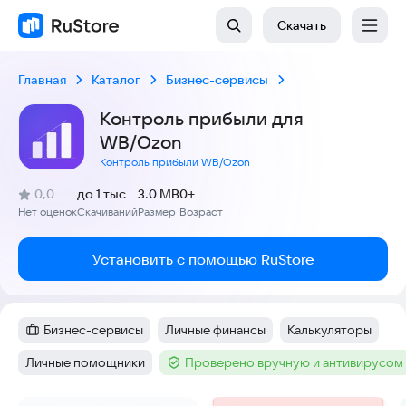
Скачать
Главная
Каталог
Бизнес-сервисы
Контроль прибыли для
WB/Ozon
Контроль прибыли WB/Ozon
(
)
0,0
до 1 тыс
3.0 MB
0+
Рейтинг:
Нет оценок
Скачиваний
Размер
Возраст
:
:
:
Установить с помощью RuStore
Бизнес-сервисы
Личные финансы
Калькуляторы
Категория
:
Тег
:
Тег
:
Личные помощники
Проверено вручную и антивирусом
Тег
:
Тег
: