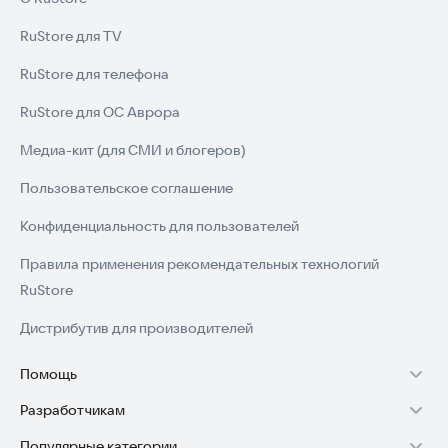
RuStore для TV
RuStore для телефона
RuStore для ОС Аврора
Медиа-кит (для СМИ и блогеров)
Пользовательское соглашение
Конфиденциальность для пользователей
Правила применения рекомендательных технологий
RuStore
Дистрибутив для производителей
Помощь
Разработчикам
Установка RuStore на TV
Популярные категории