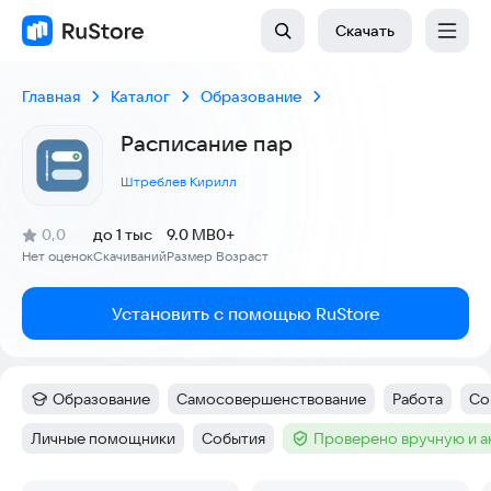
Скачать
Главная
Каталог
Образование
Расписание пар
Штреблев Кирилл
(
)
0,0
до 1 тыс
9.0 MB
0+
Рейтинг:
Нет оценок
Скачиваний
Размер
Возраст
:
:
:
Установить с помощью RuStore
Образование
Самосовершенствование
Работа
Со
Категория
:
Тег
:
Тег
:
Те
Личные помощники
События
Проверено вручную и 
Тег
:
Тег
:
Тег
: