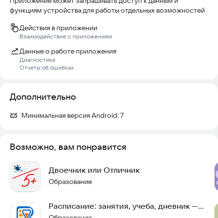
Приложение может запрашивать доступ к данным и
функциям устройства для работы отдельных возможностей
🎓 Поддерживаемые университеты:
• ОГУ
Действия в приложении
• БГУ
Взаимодействие с приложением
• НГТУ (НЭТИ)
Данные о работе приложения
Диагностика
Список университетов будет постепенно расширяться.
Отчеты об ошибках
—
Дополнительно
Важно: приложение не является официальным сервисом
университетов. Данные берутся из открытых источников.
Минимальная версия Android:
7
Возможно, вам понравится
Двоечник или Отличник
Образование
Расписание: занятия, учеба, дневник —
Balder
Образование