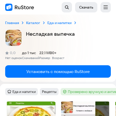
Скачать
Главная
Каталог
Еда и напитки
Несладкая выпечка
(
)
0,0
до 1 тыс
22.1 MB
0+
Рейтинг:
Нет оценок
Скачиваний
Размер
Возраст
:
:
:
Установить с помощью RuStore
Еда и напитки
Рецепты
Проверено вручную и ант
Категория
:
Тег
:
Тег
:
Скриншоты