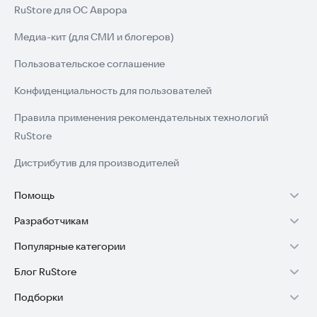
RuStore для ОС Аврора
Медиа-кит (для СМИ и блогеров)
Пользовательское соглашение
Конфиденциальность для пользователей
Правила применения рекомендательных технологий
RuStore
Дистрибутив для производителей
Помощь
Разработчикам
Установка RuStore на TV
Популярные категории
Зарабатывать с RuStore
Установка RuStore на телефон
Блог RuStore
Игры для Android
Стать разработчиком
Установка RuStore в машину
Подборки
Обзоры игр для Android 2025
Приложения банков
Доступ к RuStore Консоль
Помощь пользователям RuStore