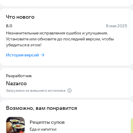
Внутри вас ждут:
- 278 вкусных рецептов с красивыми фотографиями
Что нового
Содержание:
Версия:
Дата:
8.0
8 мая 2025
Незначительные исправления ошибок и улучшения.
* Бисквит (2)
Установите или обновите до последней версии, чтобы
* Булочки (25)
убедиться в этом!
* Вафли (1)
* Галета (7)
История версий
* Закуски (1)
* Запеканка (4)
* Кекс (4)
* Крамбл (1)
Разработчик
* Крекеры (4)
Nazarco
* Лаваш (5)
Загружено из внешнего источника
* Лепёшки (7)
* Маффины (9)
* Печенье (18)
Возможно, вам понравится
* Пироги (83)
* Pирожки (22)
Рецепты супов
* Пот-пай (3)
* Пудинг (2)
Еда и напитки