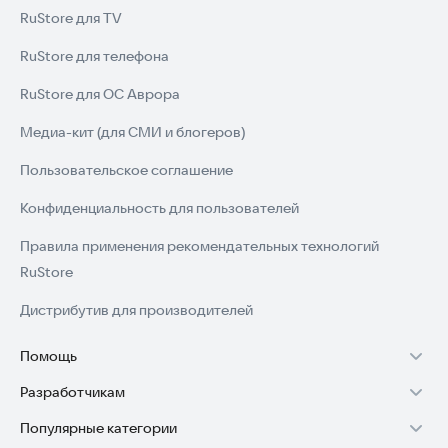
RuStore для TV
RuStore для телефона
RuStore для ОС Аврора
Медиа-кит (для СМИ и блогеров)
Пользовательское соглашение
Конфиденциальность для пользователей
Правила применения рекомендательных технологий
RuStore
Дистрибутив для производителей
Помощь
Разработчикам
Установка RuStore на TV
Популярные категории
Зарабатывать с RuStore
Установка RuStore на телефон