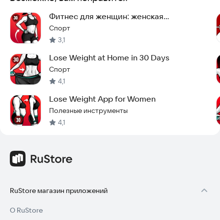
Фитнес для женщин: женская
тренировка
Спорт
3,1
Lose Weight at Home in 30 Days
Спорт
4,1
Lose Weight App for Women
Полезные инструменты
4,1
RuStore магазин приложений
О RuStore