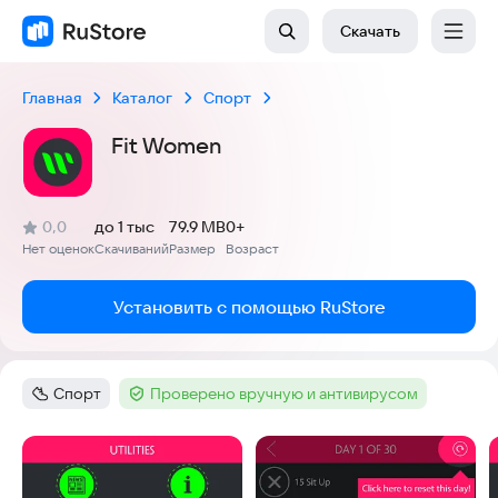
Скачать
Главная
Каталог
Спорт
Fit Women
(
)
0,0
до 1 тыс
79.9 MB
0+
Рейтинг:
Нет оценок
Скачиваний
Размер
Возраст
:
:
:
Установить с помощью RuStore
Спорт
Проверено вручную и антивирусом
Категория
:
Тег
:
Скриншоты