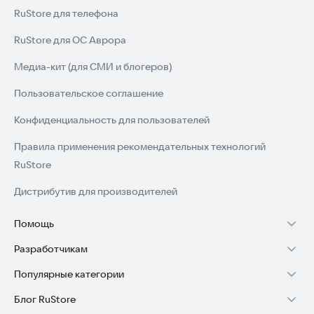
RuStore для телефона
RuStore для ОС Аврора
Медиа-кит (для СМИ и блогеров)
Пользовательское соглашение
Конфиденциальность для пользователей
Правила применения рекомендательных технологий
RuStore
Дистрибутив для производителей
Помощь
Разработчикам
Установка RuStore на TV
Популярные категории
Зарабатывать с RuStore
Установка RuStore на телефон
Блог RuStore
Игры для Android
Стать разработчиком
Установка RuStore в машину