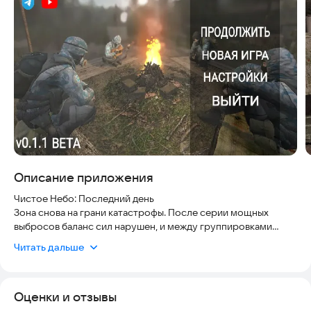
Скриншоты
Описание приложения
Чистое Небо: Последний день
Зона снова на грани катастрофы. После серии мощных
выбросов баланс сил нарушен, и между группировками
начинается настоящая война за территории, ресурсы и
Читать дальше
влияние.
Ты – боец группировки Чистое Небо. Твоя задача – выжить в
условиях постоянных перестрелок, опасных аномалий и
Оценки и отзывы
угроз, которые скрываются в глубинах Зоны.
Исследуй опасные локации, сражайся с враждебными