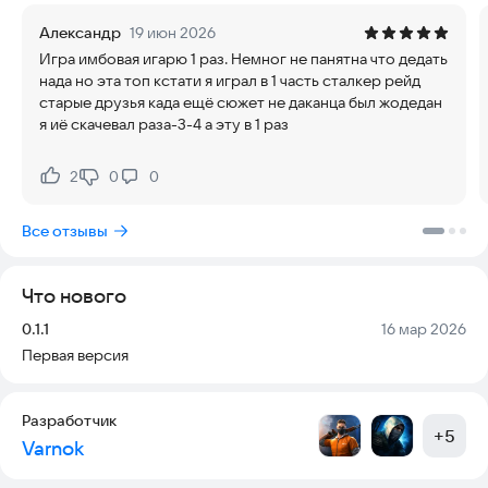
сталкерами и попытайся изменить исход войны
Александр
19 июн 2026
группировок. Но будь осторожен – каждый шаг в Зоне
Игра имбовая игарю 1 раз. Немног не панятна что дедать
может стать последним.
нада но эта топ кстати я играл в 1 часть сталкер рейд
старые друзья када ещё сюжет не даканца был жодедан
я иё скачевал раза-3-4 а эту в 1 раз
2
0
0
Нравится:
Не нравится:
Все отзывы
Что нового
Версия:
Дата:
0.1.1
16 мар 2026
Первая версия
Разработчик
+
5
Varnok