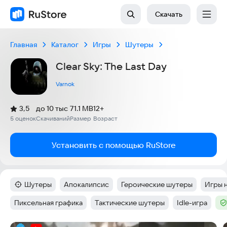
Скачать
Главная
Каталог
Игры
Шутеры
Clear Sky: The Last Day
Varnok
(
)
3,5
до 10 тыс
71.1 MB
12+
Рейтинг:
5 оценок
Скачиваний
Размер
Возраст
:
:
:
Установить с помощью RuStore
Шутеры
Апокалипсис
Героические шутеры
Игры 
Категория
:
Тег
:
Тег
:
Тег
:
Пиксельная графика
Тактические шутеры
Idle-игра
Тег
:
Тег
:
Тег
:
Те