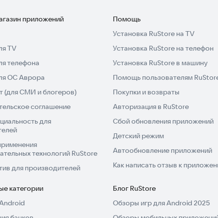
ой игры на мобильные устройства, созданный
магазин приложений
Помощь
пыта.
Установка RuStore на TV
ом!
ля TV
Установка RuStore на телефон
нным владельцам — GSC GAME WORLD.
ля телефона
Установка RuStore в машину
ктом и не связан с разработчиками оригинальной
для ОС Аврора
Помощь пользователям RuStor
 целях и как дань уважения оригинальной игре.
 (для СМИ и блогеров)
Покупки и возвраты
м.
тельское соглашение
Авторизация в RuStore
длежат GSC GAME WORLD.
циальность для
Сбой обновления приложений
игры S.T.A.L.K.E.R.: Clear Sky.
телей
Детский режим
применения
Автообновление приложений
ательных технологий RuStore
Как написать отзыв к приложе
тив для производителей
ые категории
Блог RuStore
Android
Обзоры игр для Android 2025
ия банков
Обзоры мобильных приложений