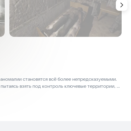
 аномалии становятся всё более непредсказуемыми.
пытаясь взять под контроль ключевые территории, а
.
ы не ради славы, а ради выживания, артефактов и
.
атории и заражённые территории. Сражайся с
 доверять в мире, где каждый может предать.