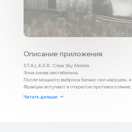
Описание приложения
S.T.A.L.K.E.R.: Clear Sky Mobile
Зона снова нестабильна.
После мощного выброса баланс сил нарушен, а
Фракции вступают в открытое противостояние, 
одиночки выживают среди руин прошлого мира
Читать дальше
Ты — сталкер. Один из тех, кто идёт вглубь Зон
ответов, которые лучше бы никогда не находить
Исследуй опасные болота, заброшенные лабор
мутантами, переживай выбросы и выбирай, кому
Зона не прощает ошибок.