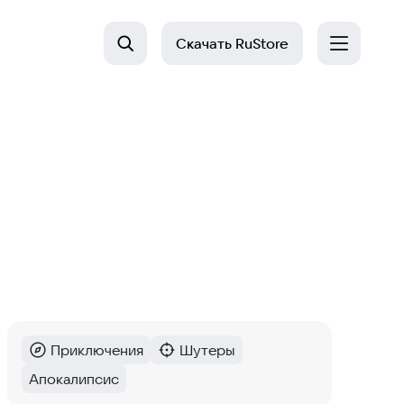
Скачать
RuStore
Приключения
Шутеры
Категория
:
Категория
:
Апокалипсис
Тег
: