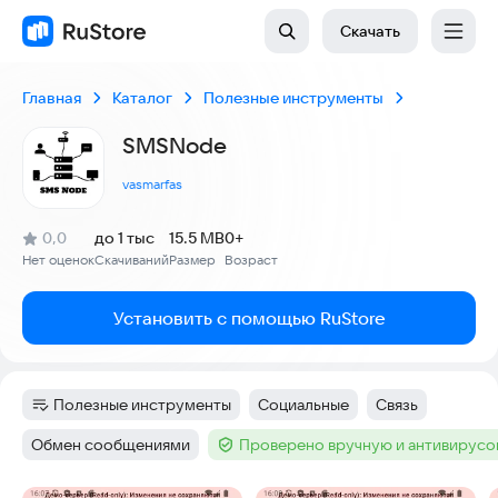
Скачать
Главная
Каталог
Полезные инструменты
SMSNode
vasmarfas
(
)
0,0
до 1 тыс
15.5 MB
0+
Рейтинг:
Нет оценок
Скачиваний
Размер
Возраст
:
:
:
Установить с помощью RuStore
Полезные инструменты
Социальные
Связь
Категория
:
Тег
:
Тег
:
Обмен сообщениями
Проверено вручную и антивирус
Тег
:
Тег
: