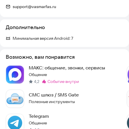
включая получение согласия адресатов. Любое
support@vasmarfas.ru
противоправное использование — спам, мошенничество,
подмена номера — запрещено.
Дополнительно
Идеальное решение для тех, кто ценит приватность и хочет
полный контроль над своими SMS-коммуникациями и
оборудованием.
Минимальная версия Android:
7
Возможно, вам понравится
МАКС: общение, звонки, сервисы
Общение
4,2
событие внутри
Метка
:
СМС шлюз / SMS Gate
Полезные инструменты
Telegram
Общение