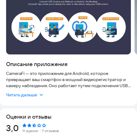
Описание приложения
CameraFi — это приложение для Android, которое
превращает ваш смартфон в мощный видеорегистратор и
камеру наблюдения. Оно работает путем подключения USB-
камеры (UVC) к устройству через кабель OTG. Это решение
Читать дальше
позволяет захватывать изображения и записывать видео в
высоком качестве, что особенно полезно для
профессионального использования.
Оценки и отзывы
Вы можете подключить к приложению самые разные
Рейтинг:
3,0
устройства: микроскопы, эндоскопы, экшн-камеры,
11 оценок
・7 отзывов
видеорегистраторы, носимые камеры, а также