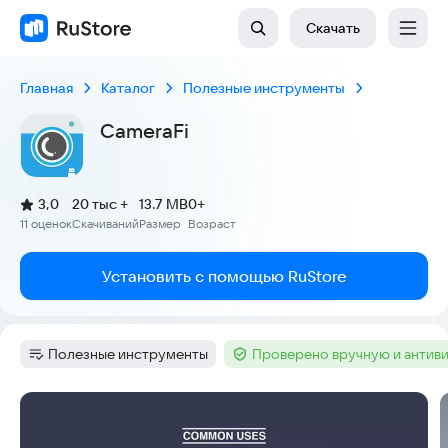
Скачать
Главная
Каталог
Полезные инструменты
CameraFi
(
)
3,0
20 тыс +
13.7 MB
0+
Рейтинг:
11 оценок
Скачиваний
Размер
Возраст
:
:
:
Установить с помощью RuStore
Полезные инструменты
Проверено вручную и антив
Категория
:
Тег
:
Скриншоты