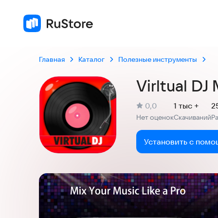
Главная
Каталог
Полезные инструменты
Virltual DJ 
(
)
0,0
1 тыс +
2
Рейтинг:
Нет оценок
Скачиваний
Р
:
:
Установить с помо
Скриншоты