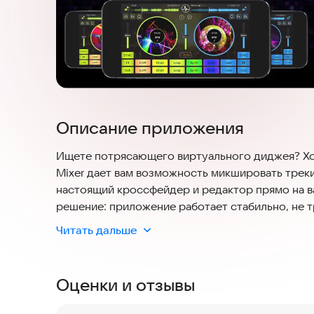
Описание приложения
Ищете потрясающего виртуального диджея? Хо
Mixer дает вам возможность микшировать треки
настоящий кроссфейдер и редактор прямо на в
решение: приложение работает стабильно, не т
современных смартфонов.
Читать дальше
В этом приложении DJ Controller вы можете ми
используя новые звуковые эффекты и виртуаль
Оценки и отзывы
позволяет воспроизводить две песни одновремен
Player для Android помогает делать миксы, рем