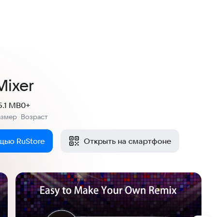
Mixer
5.1 MB
0+
азмер
Возраст
:
щью RuStore
Открыть на смартфоне