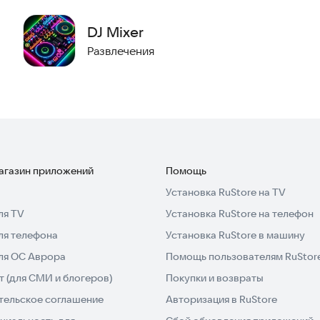
иренный просмотр: альбомы конкретного исполнителя
DJ Mixer
Развлечения
ение Djing Song Mixer & Controller b
овления.
и
магазин приложений
Помощь
Установка RuStore на TV
аших песен
ля TV
Установка RuStore на телефон
ля телефона
Установка RuStore в машину
клике от необходимого
для ОС Аврора
Помощь пользователям RuStor
ми проигрывателя.
 (для СМИ и блогеров)
Покупки и возвраты
тельское соглашение
Авторизация в RuStore
с помощью сенсорного диска.