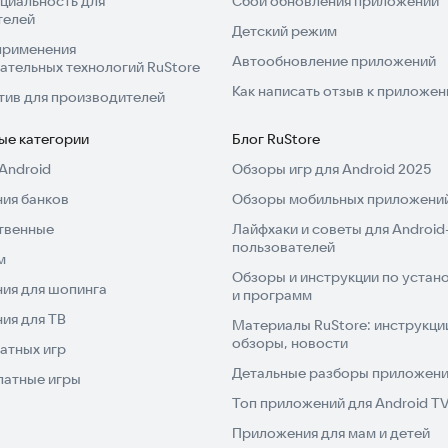
циальность для
Сбой обновления приложений
телей
 приложения DJ mixer Player.
Детский режим
применения
Автообновление приложений
ательных технологий RuStore
встроенного рекордера
Как написать отзыв к приложе
тив для производителей
ые категории
Блог RuStore
Android
Обзоры игр для Android 2025
ия банков
Обзоры мобильных приложений
бы вы получали максимум удовольствия от
твенные
Лайфхаки и советы для Android
осы, напишите в комментариях.
пользователей
м
Обзоры и инструкции по устано
ия для шопинга
е создавать свою музыку профессионально.
и программ
ия для ТВ
Материалы RuStore: инструкци
обзоры, новости
атных игр
Детальные разборы приложений
латные игры
Топ приложений для Android T
Приложения для мам и детей