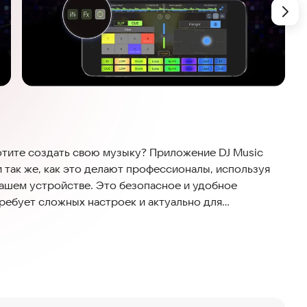
тите создать свою музыку? Приложение DJ Music
 так же, как это делают профессионалы, используя
ашем устройстве. Это безопасное и удобное
ребует сложных настроек и актуально для
кшировать треки с большой коллекцией лупов,
ные вертушки. Бесплатное приложение djcross
но и плавно накладывать их друг на друга. DJ Mixer
иксы, скретч, циклы и бросать музыку прямо в ладони.