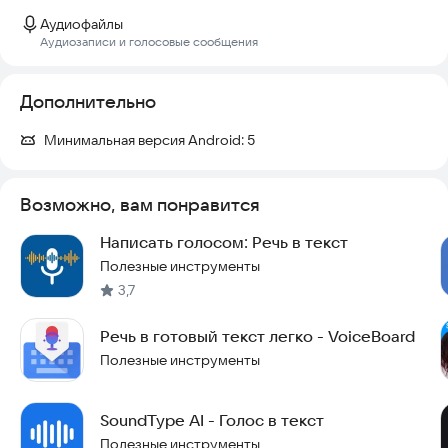
Аудиофайлы
Интуитивно понятное управление
Аудиозаписи и голосовые сообщения
Счётчик символов и слов в реальном времени
Дополнительно
Кнопки быстрого копирования и отправки текста
Минимальная версия Android:
5
Работа с текстом
Автоматическое сохранение текста при выходе
Возможно, вам понравится
Восстановление текста при повторном открытии
Написать голосом: Речь в текст
Копирование в буфер обмена одним нажатием
Полезные инструменты
3,7
Отправка текста в другие приложения
Очистка текста с подтверждением
Речь в готовый текст легко - VoiceBoard
Полезные инструменты
Мультиязычность
Полная локализация интерфейса на 15 языков
SoundType AI - Голос в текст
Автоматическое определение языка системы
Полезные инструменты