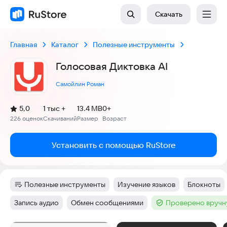
Скачать
Главная
Каталог
Полезные инструменты
Голосовая Диктовка AI
Самойлин Роман
(
)
5,0
1 тыс +
13.4 MB
0+
Рейтинг:
226 оценок
Скачиваний
Размер
Возраст
:
:
:
Установить с помощью RuStore
Полезные инструменты
Изучение языков
Блокноты
Категория
:
Тег
:
Тег
:
Запись аудио
Обмен сообщениями
Проверено вручн
Тег
:
Тег
:
Тег
: