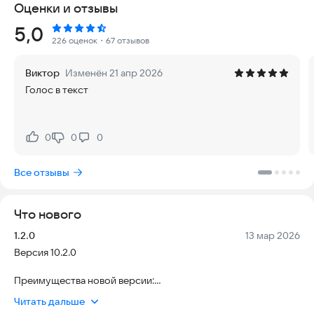
Оценки и отзывы
Ключевые возможности
Рейтинг:
5,0
Голосовой ввод текста
226 оценок
・67 отзывов
Поддержка 15 языков: русский, английский, турецкий,
арабский, немецкий, французский, испанский, хинди,
Виктор
Изменён 21 апр 2026
индонезийский, итальянский, японский, корейский,
Голос в текст
португальский, вьетнамский, китайский
Автоматическое определение языка системы
0
0
0
Нравится:
Не нравится:
Высокая точность распознавания речи
Все отзывы
Визуальная индикация уровня громкости при записи
Вибрация при начале и окончании записи
Что нового
Автоматическая остановка при длительной паузе
Версия:
Дата:
1.2.0
13 мар 2026
Версия 10.2.0
AI проверка текста
Грамматическая и орфографическая коррекция через API
Преимущества новой версии:
Сохранение структуры текста и абзацев
Читать дальше
AtomicBoolean для потокобезопасности