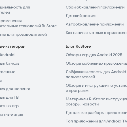
циальность для
Сбой обновления приложений
телей
Детский режим
применения
Автообновление приложений
ательных технологий RuStore
Как написать отзыв к приложе
тив для производителей
ые категории
Блог RuStore
Android
Обзоры игр для Android 2025
ия банков
Обзоры мобильных приложений
твенные
Лайфхаки и советы для Android
пользователей
м
Обзоры и инструкции по устано
ия для шопинга
и программ
ия для ТВ
Материалы RuStore: инструкци
обзоры, новости
атных игр
Детальные разборы приложений
латные игры
Топ приложений для Android T