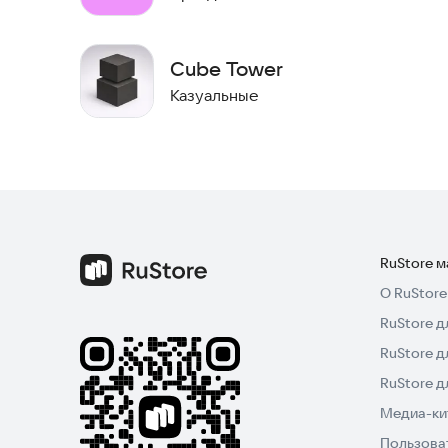
Cube Tower
Казуальные
RuStore 
О RuStore
RuStore д
RuStore д
RuStore 
Медиа-кит
Пользова