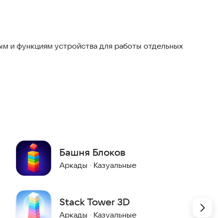
редыдущего, отваливаются, делая башню всё уже и
ru
м и функциям устройства для работы отдельных
Башня Блоков
Аркады
·
Казуальные
Stack Tower 3D
Аркады
·
Казуальные