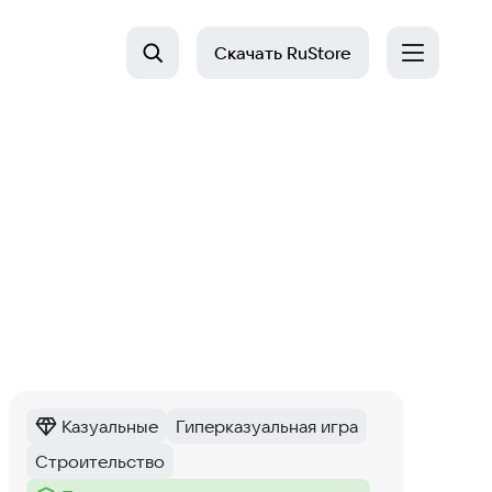
Скачать
RuStore
Казуальные
Гиперказуальная игра
Категория
:
Тег
:
Строительство
Тег
: