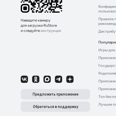
Конфиден
пользова
Правила 
Наведите камеру
рекоменд
для загрузки RuStore
и следуйте
инструкции
Дистрибу
Популярн
Игры для 
Приложен
Государс
Родителя
Приложен
Приложен
Предложить приложение
Топ беспл
Лучшие п
Обратиться в поддержку