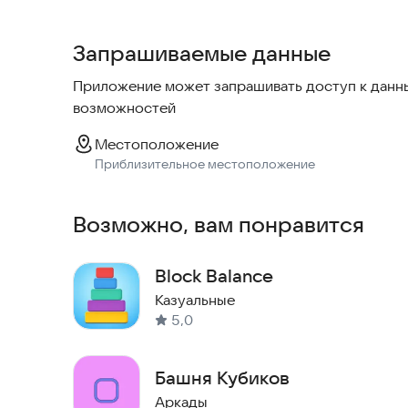
закончится. Части блока, выходящие за края п
сложнее для строительства.
bimbagames@mail.
Запрашиваемые данные
Приложение может запрашивать доступ к данны
возможностей
Местоположение
Приблизительное местоположение
Возможно, вам понравится
Block Balance
Казуальные
5,0
Башня Кубиков
Аркады