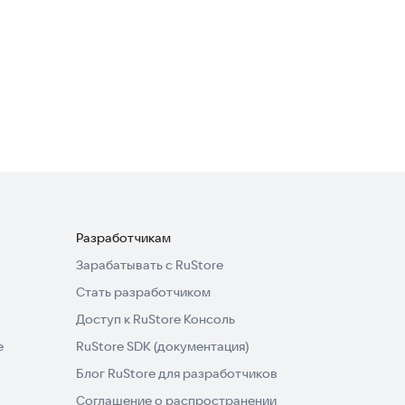
5,0
Drop Ball 3D - Bricks Breaker
Аркады
Разработчикам
Зарабатывать с RuStore
Стать разработчиком
Доступ к RuStore Консоль
e
RuStore SDK (документация)
Блог RuStore для разработчиков
Соглашение о распространении