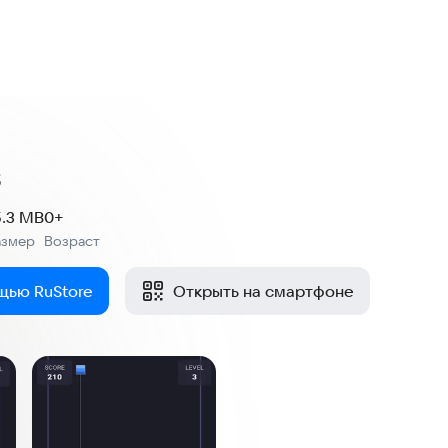
s
5.3 MB
0+
азмер
Возраст
:
щью RuStore
Открыть на смартфоне