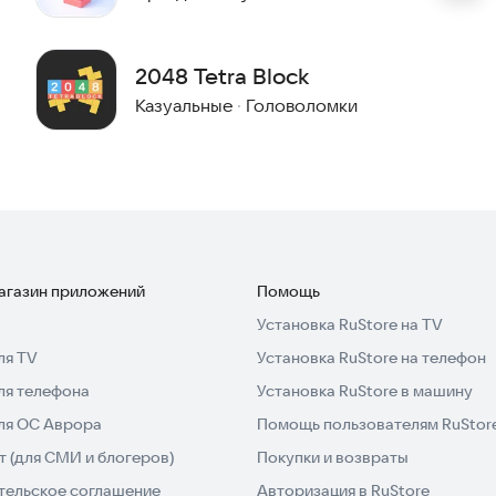
2048 Tetra Block
Казуальные
·
Головоломки
магазин приложений
Помощь
Установка RuStore на TV
ля TV
Установка RuStore на телефон
ля телефона
Установка RuStore в машину
для ОС Аврора
Помощь пользователям RuStor
 (для СМИ и блогеров)
Покупки и возвраты
тельское соглашение
Авторизация в RuStore