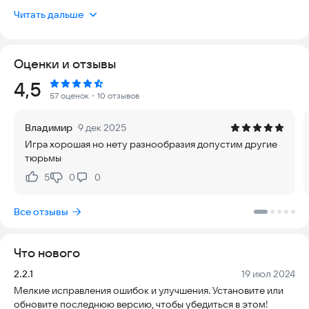
главный архитектор системы. Ваша задача — управлять
Читать дальше
учреждением, принимать стратегические решения и
постепенно расширять свою тюремную империю.
Оценки и отзывы
Начните свой путь с небольшого и скромного заведения,
чтобы со временем превратить его в неприступную
Рейтинг:
4,5
крепость строгого режима. Главная цель игры —
57 оценок
・10 отзывов
поддерживать строгий порядок, эффективно
контролировать заключенных и надежно предотвращать
Владимир
9 дек 2025
любые попытки дерзких побегов. Для этого вам предстоит
Игра хорошая но нету разнообразия допустим другие
оснастить тюрьму передовыми системами безопасности,
тюрьмы
нанять высококвалифицированный персонал и наладить
бесперебойную работу всего учреждения.
5
0
0
Нравится:
Не нравится:
Важно понимать, что управление тюрьмой — это не только
Все отзывы
контроль и безопасность. Вам также придется заботиться о
благополучии своих подопечных. Обеспечьте им
качественное питание, своевременное медицинское
Что нового
обслуживание и интересные развлекательные мероприятия.
Чем счастливее и спокойнее чувствуют себя заключенные,
Версия:
Дата:
2.2.1
19 июл 2024
тем продуктивнее они работают, что напрямую влияет на
Мелкие исправления ошибок и улучшения. Установите или
эффективность вашей империи.
обновите последнюю версию, чтобы убедиться в этом!