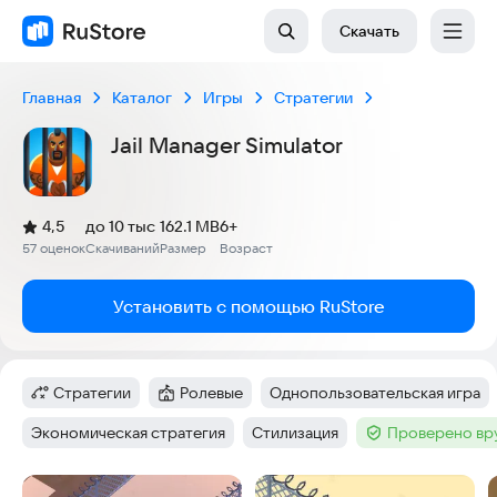
Скачать
Главная
Каталог
Игры
Стратегии
Jail Manager Simulator
(
)
4,5
до 10 тыс
162.1 MB
6+
Рейтинг:
57 оценок
Скачиваний
Размер
Возраст
:
:
:
Установить с помощью RuStore
Стратегии
Ролевые
Однопользовательская игра
Категория
:
Категория
:
Тег
:
Экономическая стратегия
Стилизация
Проверено вр
Тег
:
Тег
:
Тег
:
Скриншоты