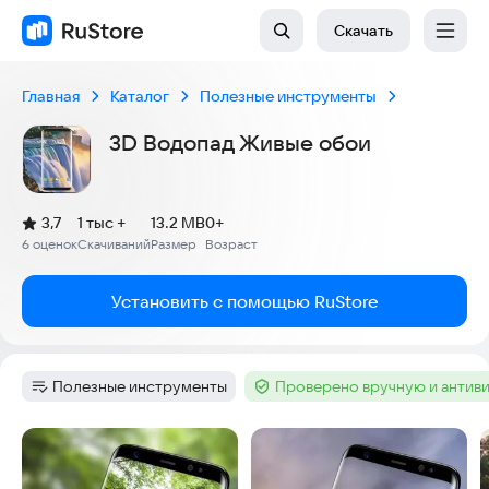
Скачать
Главная
Каталог
Полезные инструменты
3D Водопад Живые обои
(
)
3,7
1 тыс +
13.2 MB
0+
Рейтинг:
6 оценок
Скачиваний
Размер
Возраст
:
:
:
Установить с помощью RuStore
Полезные инструменты
Проверено вручную и антив
Категория
:
Тег
:
Скриншоты