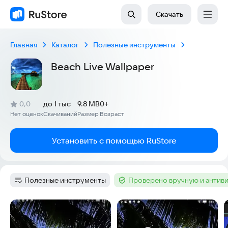
Скачать
Главная
Каталог
Полезные инструменты
Beach Live Wallpaper
(
)
0,0
до 1 тыс
9.8 MB
0+
Рейтинг:
Нет оценок
Скачиваний
Размер
Возраст
:
:
:
Установить с помощью RuStore
Полезные инструменты
Проверено вручную и антив
Категория
:
Тег
:
Скриншоты