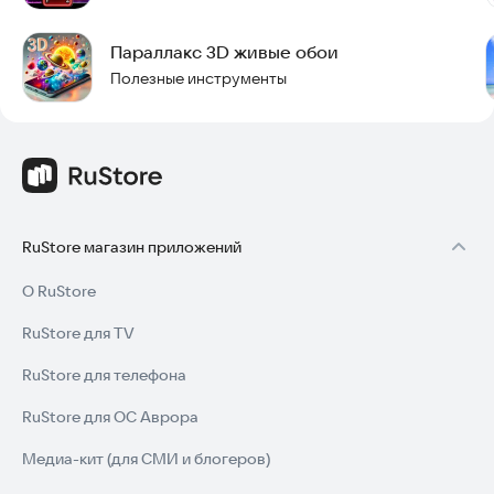
• Отсутствие рекламы и навязчивых элементов интерфейса.
Параллакс 3D живые обои
Попробуйте установить эти обои прямо сейчас и
наслаждайтесь атмосферой отдыха на вашем экране.
Полезные инструменты
RuStore магазин приложений
О RuStore
RuStore для TV
RuStore для телефона
RuStore для ОС Аврора
Медиа-кит (для СМИ и блогеров)