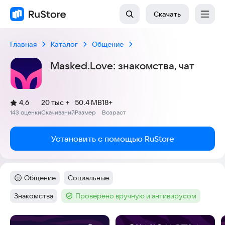
Скачать
Главная
Каталог
Общение
Masked.Love: знакомства, чат
(
)
4,6
20 тыс +
50.4 MB
18+
Рейтинг:
143 оценки
Скачиваний
Размер
Возраст
:
:
:
Установить с помощью RuStore
Общение
Социальные
Категория
:
Тег
:
Знакомства
Проверено вручную и антивирусом
Тег
:
Тег
:
Скриншоты