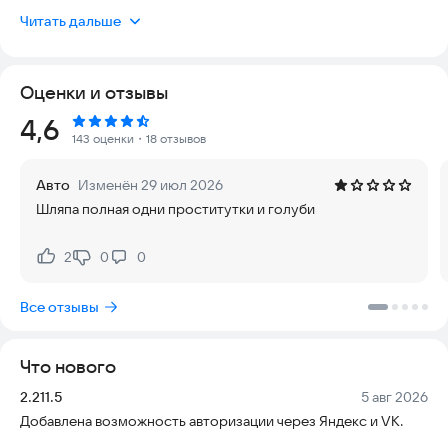
интерфейс интуитивно понятен даже для новичков, а
Читать дальше
актуальность подтверждается активным сообществом, где
люди общаются прямо сейчас. Мы создали не просто
дейтинг, а пространство для искренних разговоров,
Оценки и отзывы
интересных встреч и начала страстных историй ❤️‍🔥.
Рейтинг:
4,6
Ваш вход в masked.love означает надевание масок с
143 оценки
・18 отзывов
настоящих венецианских балов и погружение в общение,
полное страсти. Анонимный чат — наша главная карта,
Авто
Изменён 29 июл 2026
дающая свободу самовыражения. Общайтесь откровенно и
Шляпа полная одни проститутки и голуби
флиртуйте без стеснения в лучших традициях маскарада! 🎭
Каждый пользователь может разместить бесплатное
2
0
0
Нравится:
Не нравится:
объявление и ответить на другие. Пишите не спеша,
наслаждаясь искренностью, и решайте: раскрывать
Все отзывы
личность или продолжать общение под masкой до конца
вечера.
Что нового
В нашей программе:
Версия:
Дата:
2.211.5
5 авг 2026
🎭 Свободное общение в анонимном формате
Добавлена возможность авторизации через Яндекс и VK.
Masked.Love — это приложение, где вы свободны от