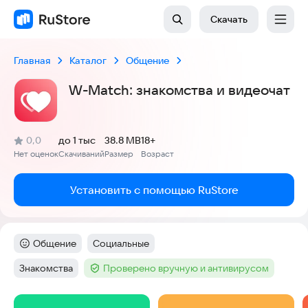
Скачать
Главная
Каталог
Общение
W-Match: знакомства и видеочат
(
)
0,0
до 1 тыс
38.8 MB
18+
Рейтинг:
Нет оценок
Скачиваний
Размер
Возраст
:
:
:
Установить с помощью RuStore
Общение
Социальные
Категория
:
Тег
:
Знакомства
Проверено вручную и антивирусом
Тег
:
Тег
:
Скриншоты