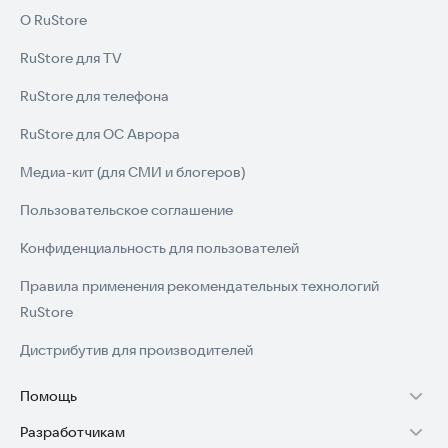
О RuStore
RuStore для TV
RuStore для телефона
RuStore для ОС Аврора
Медиа-кит (для СМИ и блогеров)
Пользовательское соглашение
Конфиденциальность для пользователей
Правила применения рекомендательных технологий
RuStore
Дистрибутив для производителей
Помощь
Разработчикам
Установка RuStore на TV