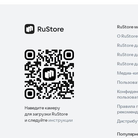
первое свидание в незабываемое событие. Попр
встрече может быть легкой и приятной.
RuStore 
О RuStore
RuStore д
RuStore д
RuStore 
Медиа-кит
Пользова
Конфиден
пользова
Правила 
Наведите камеру
рекоменд
для загрузки RuStore
и следуйте
инструкции
Дистрибу
Популярн