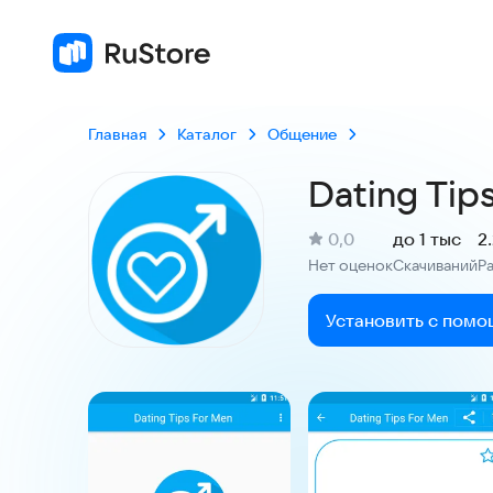
Главная
Каталог
Общение
Dating Tip
(
)
0,0
до 1 тыс
2
Рейтинг:
Нет оценок
Скачиваний
Р
:
:
Установить с помо
Скриншоты