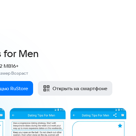
s for Men
.2 MB
16+
азмер
Возраст
:
щью RuStore
Открыть на смартфоне