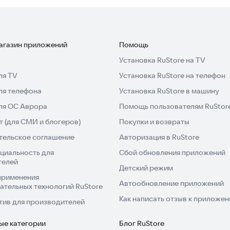
обуйте уже сегодня и убедитесь, что подготовка к
магазин приложений
Помощь
Установка RuStore на TV
ля TV
Установка RuStore на телефон
ля телефона
Установка RuStore в машину
для ОС Аврора
Помощь пользователям RuStor
 (для СМИ и блогеров)
Покупки и возвраты
тельское соглашение
Авторизация в RuStore
циальность для
Сбой обновления приложений
телей
Детский режим
применения
Автообновление приложений
ательных технологий RuStore
Как написать отзыв к приложе
тив для производителей
ые категории
Блог RuStore