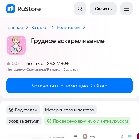
Скачать
Главная
Каталог
Родителям
Грудное вскармливание
(
)
0,0
до 1 тыс
29.3 MB
0+
Рейтинг:
Нет оценок
Скачиваний
Размер
Возраст
:
:
:
Установить с помощью RuStore
Родителям
Материнство и детство
Категория
:
Тег
:
Уход за детьми
Проверено вручную и антивирусом
Тег
:
Тег
:
Скриншоты