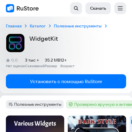
Скачать
Главная
Каталог
Полезные инструменты
WidgetKit
(
)
0,0
3 тыс +
35.2 MB
12+
Рейтинг:
Нет оценок
Скачиваний
Размер
Возраст
:
:
:
Установить с помощью RuStore
Полезные инструменты
Проверено вручную и антив
Категория
:
Тег
:
Скриншоты