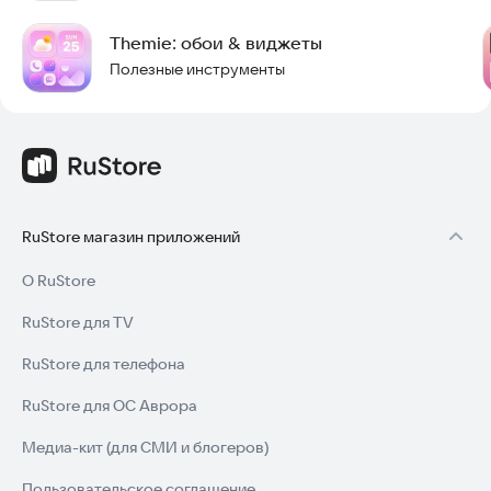
персонализации устройства и улучшения опыта
Themie: обои & виджеты
использования.
Полезные инструменты
🔥 От интерактивных виджетов, добавляющих
функциональность главному экрану, до ярких тем,
отражающих вашу уникальность, WidgetKit предлагает всё
необходимое, включая погоду, календари, часы, заметки и
многое другое, чтобы вы нашли идеальный виджет.
❤️‍🔥 Изучите весёлые и увлекательные виджеты и темы уже
RuStore магазин приложений
сегодня и сделайте своё устройство действительно
уникальным с WidgetKit!
О RuStore
🌷 Ещё больше причин выбрать нас:
RuStore для TV
🔥 За有趣ные виджеты для питомцев!
🔥 Разнообразные комбинированные виджеты!
RuStore для телефона
🔥 Безупречные наборы иконок!
🔥 Высокая скорость обновлений!
RuStore для ОС Аврора
🔥 Разнообразные эстетичные виджеты и темы!
🔥 Персонализация, созданная специально для вас!
Медиа-кит (для СМИ и блогеров)
🔥 Лёгкая замена в один клик!
🔥 Потрясающие обои!
Пользовательское соглашение