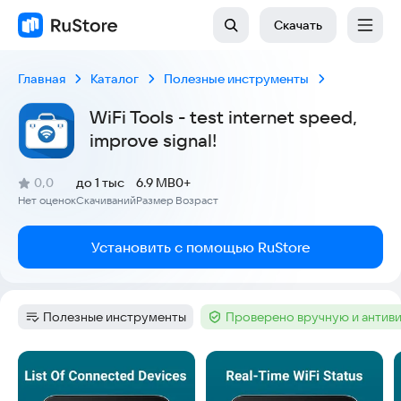
Скачать
Главная
Каталог
Полезные инструменты
WiFi Tools - test internet speed,
improve signal!
(
)
0,0
до 1 тыс
6.9 MB
0+
Рейтинг:
Нет оценок
Скачиваний
Размер
Возраст
:
:
:
Установить с помощью RuStore
Полезные инструменты
Проверено вручную и антив
Категория
:
Тег
:
Скриншоты