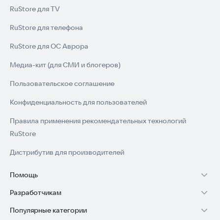
RuStore для TV
RuStore для телефона
RuStore для ОС Аврора
Медиа-кит (для СМИ и блогеров)
Пользовательское соглашение
Конфиденциальность для пользователей
Правила применения рекомендательных технологий
RuStore
Дистрибутив для производителей
Помощь
Разработчикам
Установка RuStore на TV
Популярные категории
Зарабатывать с RuStore
Установка RuStore на телефон