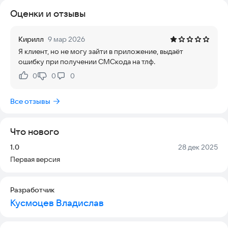
Оценки и отзывы
Кирилл
9 мар 2026
Я клиент, но не могу зайти в приложение, выдаёт
ошибку при получении СМСкода на тлф.
0
0
0
Нравится:
Не нравится:
Все отзывы
Что нового
Версия:
Дата:
1.0
28 дек 2025
Первая версия
Разработчик
Кусмоцев Владислав