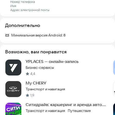
Номер телефона
Имя
Адрес электронной почты
Дополнительно
Минимальная версия Android:
8
Возможно, вам понравится
YPLACES — онлайн-запись
Бизнес-сервисы
4,4
My CHERY
Транспорт и навигация
1,9
Ситидрайв: каршеринг и аренда авто.
Мск +5 городов
Транспорт и навигация
Путешествия
·