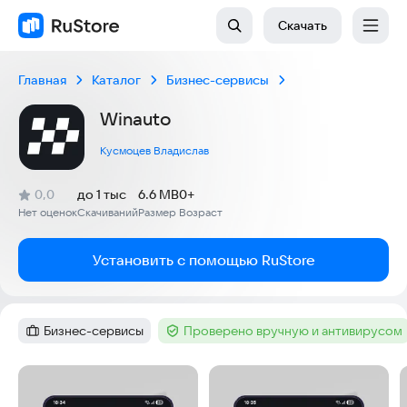
Скачать
Главная
Каталог
Бизнес-сервисы
Winauto
Кусмоцев Владислав
(
)
0,0
до 1 тыс
6.6 MB
0+
Рейтинг:
Нет оценок
Скачиваний
Размер
Возраст
:
:
:
Установить с помощью RuStore
Бизнес-сервисы
Проверено вручную и антивирусом
Категория
:
Тег
:
Скриншоты