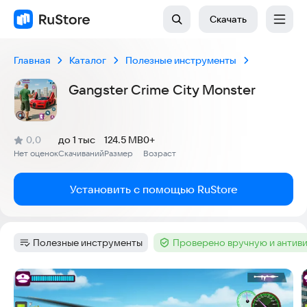
Скачать
Главная
Каталог
Полезные инструменты
Gangster Crime City Monster
(
)
0,0
до 1 тыс
124.5 MB
0+
Рейтинг:
Нет оценок
Скачиваний
Размер
Возраст
:
:
:
Установить с помощью RuStore
Полезные инструменты
Проверено вручную и антив
Категория
:
Тег
:
Скриншоты