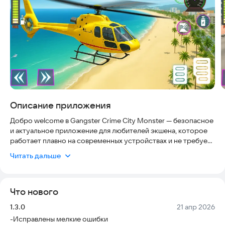
Описание приложения
Добро welcome в Gangster Crime City Monster — безопасное
и актуальное приложение для любителей экшена, которое
работает плавно на современных устройствах и не требует
постоянного подключения к интернету для базового
Читать дальше
геймплея. Погрузитесь в мир настоящего гангстера в
захватывающей приключенческой игре. Эта игра перенесет
вас вглубь мафиозного города, где вы подниметесь по
Что нового
карьерной лестнице и станете боссом криминального
мегаполиса. Окунитесь в мир криминальных приключений и
Версия:
Дата:
1.3.0
21 апр 2026
покажите свои навыки в гангстерском Майами.
-Исправлены мелкие ошибки