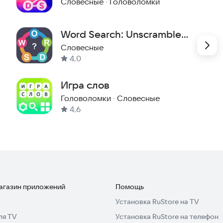
Сканворды
Словесные
·
Головоломки
от детей, которые учат новые слова, до взрослых,
способ расслабиться, прокачать эрудицию и
Word Search: Unscramble
я.
words
Словесные
4,0
е уже наслаждаются этой игрой. Готовы ли вы
ачайте "Соедини слова" прямо сейчас и начните свое
Игра слов
Головоломки
·
Словесные
a@mail.ru
4,6
магазин приложений
Помощь
Установка RuStore на TV
ля TV
Установка RuStore на телефон