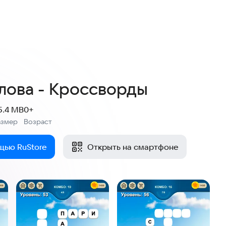
лова - Кроссворды
5.4 MB
0+
азмер
Возраст
:
щью RuStore
Открыть на смартфоне