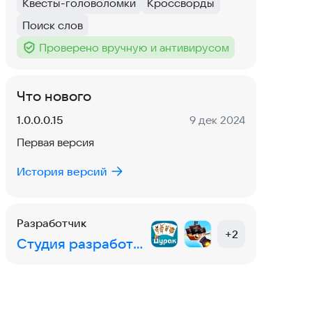
Квесты-головоломки
Кроссворды
Тег
:
Тег
:
Поиск слов
Тег
:
Проверено вручную и антивирусом
Тег
:
Что нового
Версия:
Дата:
1.0.0.0.15
9 дек 2024
Первая версия
История версий
Разработчик
+
2
Студия разработки игр