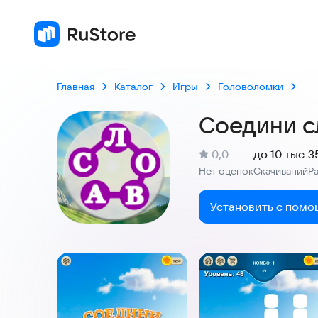
Главная
Каталог
Игры
Головоломки
Соедини с
(
)
0,0
до 10 тыс
3
Рейтинг:
Нет оценок
Скачиваний
Р
:
:
Установить с помо
Скриншоты