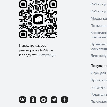
RuStore д
RuStore 
Медиа-кит
Пользова
Конфиден
пользова
Правила 
Наведите камеру
рекоменд
для загрузки RuStore
и следуйте
инструкции
Дистрибу
Популярн
Игры для 
Приложен
Государс
Родителя
Приложен