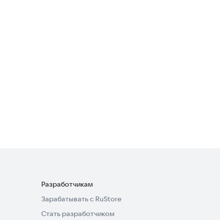
4,6
Угадай слова
Словесные
4,1
Город слов
Словесные
4,8
Разработчикам
Зарабатывать с RuStore
Стать разработчиком