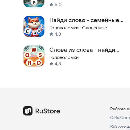
5,0
"Соедини слова" подходит для всех возрастов: 
желающих потренировать мозг. Это идеальный 
Найди слово - семейные
насладиться увлекательной игрой в любое врем
истории
Головоломки
·
Словесные
4,8
Присоединяйтесь к миллионам игроков, которы
испытать свои силы и стать мастером слова? Ск
Слова из слова - найди
приключение!
слова
Головоломки
Связь с разработчиками игры:
gordeichuktatyan
4,8
RuStore 
О RuStore
RuStore д