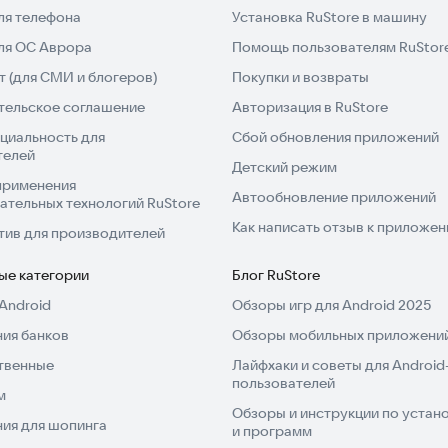
ля телефона
Установка RuStore в машину
для ОС Аврора
Помощь пользователям RuStor
 (для СМИ и блогеров)
Покупки и возвраты
тельское соглашение
Авторизация в RuStore
циальность для
Сбой обновления приложений
телей
Детский режим
применения
Автообновление приложений
ательных технологий RuStore
Как написать отзыв к приложе
тив для производителей
ые категории
Блог RuStore
Android
Обзоры игр для Android 2025
ия банков
Обзоры мобильных приложений
твенные
Лайфхаки и советы для Android
пользователей
м
Обзоры и инструкции по устано
ия для шопинга
и программ