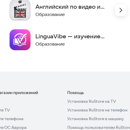
ат.
Английский по видео и
книгам
Образование
LinguaVibe — изучение
языков через чтение
Образование
магазин приложений
Помощь
Установка RuStore на TV
ля TV
Установка RuStore на телефон
ля телефона
Установка RuStore в машину
для ОС Аврора
Помощь пользователям RuStor