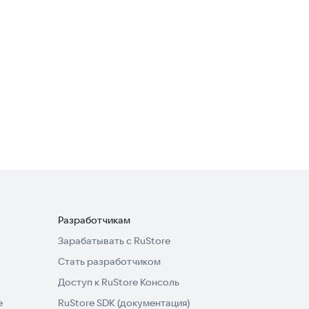
Manishma
Образование
Английские книги и аудио
Образование
Разработчикам
Зарабатывать с RuStore
Стать разработчиком
Доступ к RuStore Консоль
e
RuStore SDK (документация)