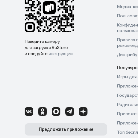
Медиа-кит
Пользова
Конфиден
пользова
Правила 
Наведите камеру
рекоменд
для загрузки RuStore
и следуйте
инструкции
Дистрибу
Популярн
Игры для 
Приложен
Государс
Родителя
Приложен
Приложен
Предложить приложение
Топ беспл