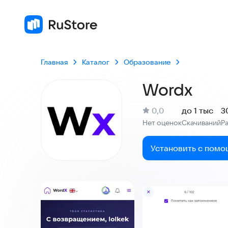
Главная
Каталог
Образование
Wordx
(
)
0,0
до 1 тыс
3
Рейтинг:
Нет оценок
Скачиваний
Р
:
:
Установить с помо
Скриншоты