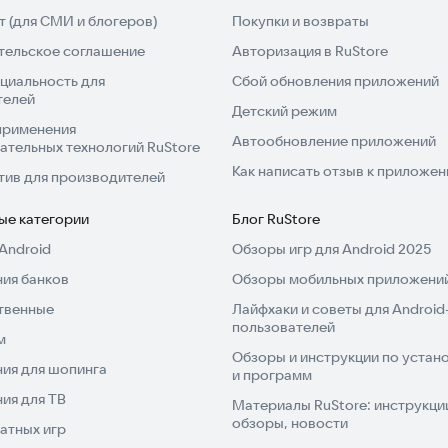
 (для СМИ и блогеров)
Покупки и возвраты
тельское соглашение
Авторизация в RuStore
циальность для
Сбой обновления приложений
телей
Детский режим
применения
Автообновление приложений
ательных технологий RuStore
Как написать отзыв к приложе
тив для производителей
ые категории
Блог RuStore
Android
Обзоры игр для Android 2025
ия банков
Обзоры мобильных приложений
твенные
Лайфхаки и советы для Android
пользователей
м
Обзоры и инструкции по устано
ия для шопинга
и программ
ия для ТВ
Материалы RuStore: инструкци
обзоры, новости
атных игр