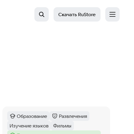
Скачать
RuStore
Образование
Развлечения
Категория
:
Категория
:
Изучение языков
Фильмы
Тег
:
Тег
: