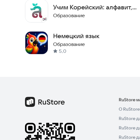
Меньше слов, больше смысла, быстрый результ
Учим Корейский: алфавит,
слова, грамматика, фразы
Образование
Немецкий язык
Образование
5,0
RuStore 
О RuStore
RuStore д
RuStore д
RuStore 