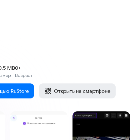
0.5 MB
0+
азмер
Возраст
:
щью RuStore
Открыть на смартфоне