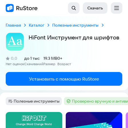
Скачать
Главная
Каталог
Полезные инструменты
HiFont Инструмент для шрифтов
(
)
0,0
до 1 тыс
19.3 MB
0+
Рейтинг:
Нет оценок
Скачиваний
Размер
Возраст
:
:
:
Установить с помощью RuStore
Полезные инструменты
Проверено вручную и антив
Категория
:
Тег
:
Скриншоты