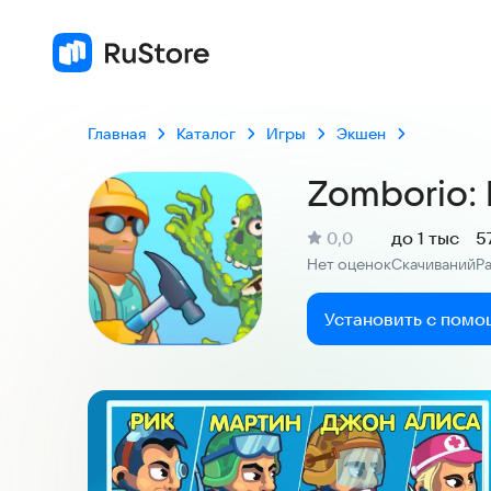
Главная
Каталог
Игры
Экшен
Zomborio: 
(
)
0,0
до 1 тыс
5
Рейтинг:
Нет оценок
Скачиваний
Р
:
:
Установить с помо
Скриншоты