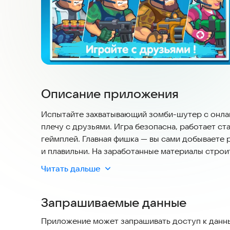
Описание приложения
Испытайте захватывающий зомби-шутер с онла
плечу с друзьями. Игра безопасна, работает с
геймплей. Главная фишка — вы сами добываете 
и плавильни. На заработанные материалы строи
зомби. Вам нужно выстоять около 20 волн, каж
Читать дальше
этом помогут друзья, случайные союзники по с
получаете алмазы, которые тратите на прокачк
Запрашиваемые данные
уникальными навыками.
Приложение может запрашивать доступ к данны
Особенности: