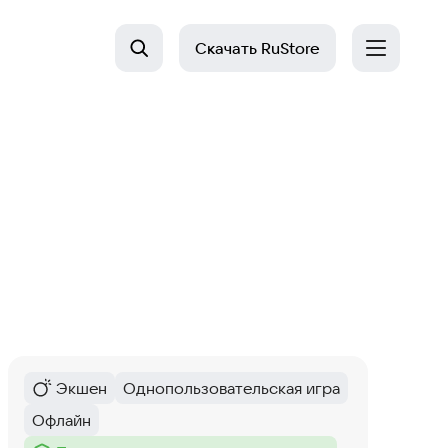
Скачать
RuStore
Экшен
Однопользовательская игра
Категория
:
Тег
:
Офлайн
Тег
: