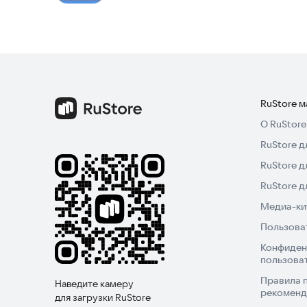
RuStore 
О RuStore
RuStore д
RuStore д
RuStore 
Медиа-кит
Пользова
Конфиден
пользова
Правила 
Наведите камеру
рекоменд
для загрузки RuStore