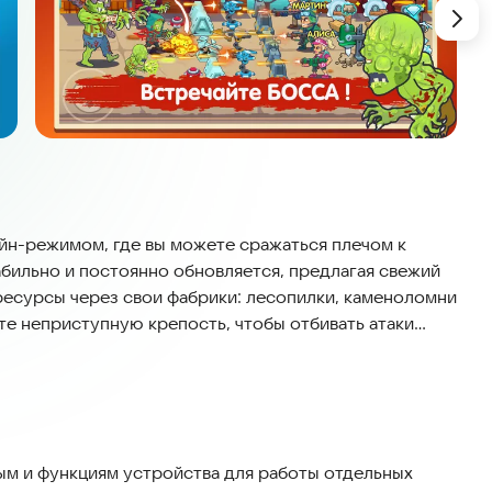
йн-режимом, где вы можете сражаться плечом к
табильно и постоянно обновляется, предлагая свежий
ресурсы через свои фабрики: лесопилки, каменоломни
те неприступную крепость, чтобы отбивать атаки
дая из которых становится сложнее предыдущей. В
ети и ваши собственные заводы. За каждый раунд вы
у героя и оружия. В игре много персонажей с
м и функциям устройства для работы отдельных