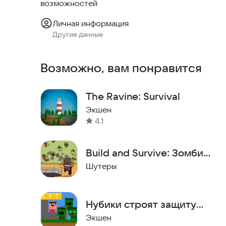
возможностей
• Стройте фабрики и добывайте ресурсы.
Личная информация
• Возводите базу: ставьте стены, турели и мины.
Другие данные
• Покупайте и улучшайте оружие.
• Развивайте способности своего персонажа.
Возможно, вам понравится
• Уничтожайте зомби.
Примечание:
The Ravine: Survival
Экшен
Проект находится на ранней стадии разработки
4,1
на почту:
gamedel@yandex.ru
.
Build and Survive: Зомби
Скачайте игру прямо сейчас и начните защищат
шутер
Шутеры
Нубики строят защиту
против зомби
Экшен