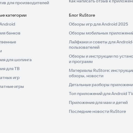
Как написать отзыв к приложе
тив для производителей
ые категории
Блог RuStore
Android
Обзоры игр для Android 2025
ия банков
Обзоры мобильных приложений
твенные
Лайфхаки и советы для Android
пользователей
м
Обзоры и инструкции по устано
ия для шопинга
и программ
ия для ТВ
Материалы RuStore: инструкци
обзоры, новости
атных игр
Детальные разборы приложений
латные игры
Топ приложений для Android T
Приложения для мам и детей
Последние новости RuStore