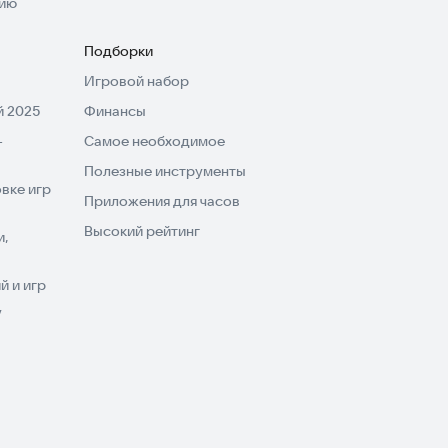
нию
Подборки
Игровой набор
 2025
Финансы
-
Самое необходимое
Полезные инструменты
вке игр
Приложения для часов
Высокий рейтинг
и,
 и игр
V