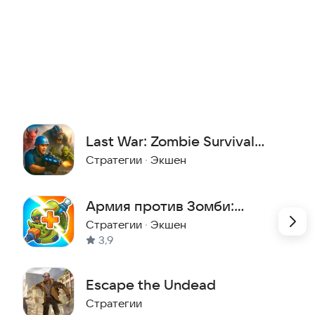
Last War: Zombie Survival
Game
Стратегии
·
Экшен
. Если у вас есть вопросы или предложения, пишите
Армия против Зомби:
ь свою базу!
Защита Башни
Стратегии
·
Экшен
3,9
Escape the Undead
Стратегии