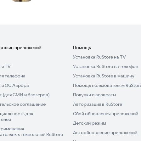
магазин приложений
Помощь
Установка RuStore на TV
ля TV
Установка RuStore на телефон
ля телефона
Установка RuStore в машину
для ОС Аврора
Помощь пользователям RuStor
 (для СМИ и блогеров)
Покупки и возвраты
тельское соглашение
Авторизация в RuStore
циальность для
Сбой обновления приложений
телей
Детский режим
применения
Автообновление приложений
ательных технологий RuStore