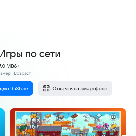
Игры по сети
7.0 MB
6+
азмер
Возраст
:
щью RuStore
Открыть на смартфоне