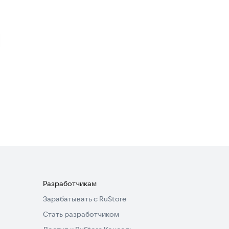
Modern Retail
Бизнес-сервисы
Олкон-Окна
Покупки
Разработчикам
Зарабатывать с RuStore
Стать разработчиком