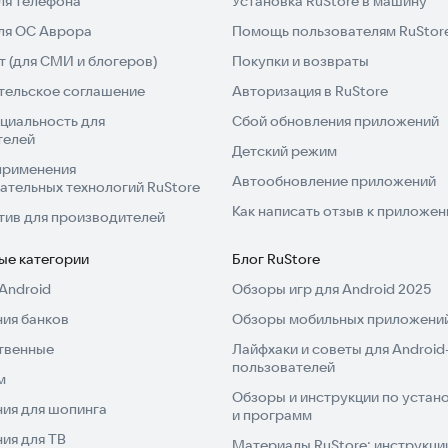
ля телефона
Установка RuStore в машину
для ОС Аврора
Помощь пользователям RuStor
 (для СМИ и блогеров)
Покупки и возвраты
тельское соглашение
Авторизация в RuStore
циальность для
Сбой обновления приложений
телей
Детский режим
применения
Автообновление приложений
ательных технологий RuStore
Как написать отзыв к приложе
тив для производителей
ые категории
Блог RuStore
Android
Обзоры игр для Android 2025
ия банков
Обзоры мобильных приложений
твенные
Лайфхаки и советы для Android
пользователей
м
Обзоры и инструкции по устано
ия для шопинга
и программ
ия для ТВ
Материалы RuStore: инструкци