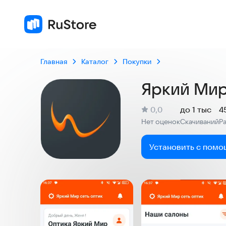
Главная
Каталог
Покупки
Яркий Мир
(
)
0,0
до 1 тыс
4
Рейтинг:
Нет оценок
Скачиваний
Р
:
:
Установить с помо
Скриншоты