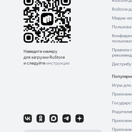
RuStore д
RuStore 
Медиа-кит
Пользова
Конфиден
пользова
Правила 
Наведите камеру
рекоменд
для загрузки RuStore
и следуйте
инструкции
Дистрибу
Популярн
Игры для 
Приложен
Государс
Родителя
Приложен
Приложен