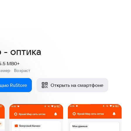
 - оптика
5.5 MB
0+
азмер
Возраст
:
щью RuStore
Открыть на смартфоне