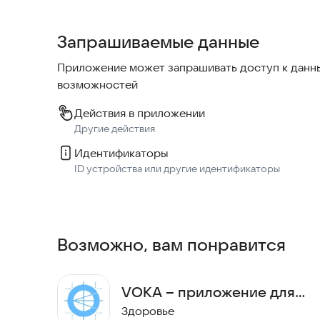
• Программа лояльности с накоплением баллов
• Адреса и часы работы салонов на карте
Запрашиваемые данные
• Push-уведомления о готовности заказа
• Быстрая авторизация по номеру телефона
Приложение может запрашивать доступ к данны
возможностей
Всё для вашего комфортного зрения в одном п
Действия в приложении
Другие действия
Идентификаторы
ID устройства или другие идентификаторы
Возможно, вам понравится
VOKA – приложение для
глаз
Здоровье