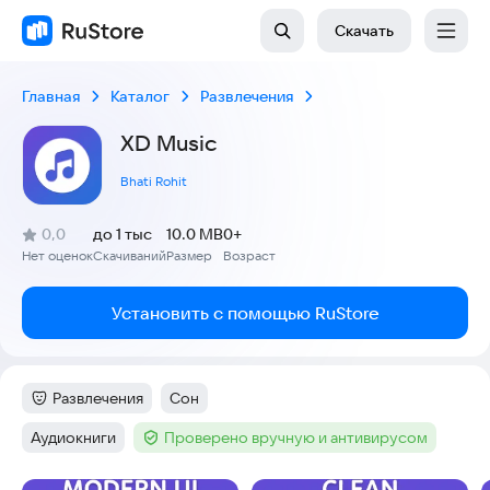
Скачать
Главная
Каталог
Развлечения
XD Music
Bhati Rohit
(
)
0,0
до 1 тыс
10.0 MB
0+
Рейтинг:
Нет оценок
Скачиваний
Размер
Возраст
:
:
:
Установить с помощью RuStore
Развлечения
Сон
Категория
:
Тег
:
Аудиокниги
Проверено вручную и антивирусом
Тег
:
Тег
: