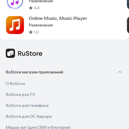
Развлечения
4,4
support@yatharthcorporation.com
Online Music, Music Player
Развлечения
1,0
RuStore магазин приложений
О RuStore
RuStore для TV
RuStore для телефона
RuStore для ОС Аврора
Медиа-кит (для СМИ и блогеров)