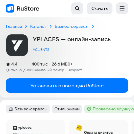
Скачать
Главная
Каталог
Бизнес-сервисы
YPLACES — онлайн-запись
YCLIENTS
(
)
4,4
400 тыс +
26.6 MB
0+
Рейтинг:
1,0 тыс. оценок
Скачиваний
Размер
Возраст
:
:
:
Установить с помощью RuStore
Бизнес-сервисы
Стиль жизни
Проверено вручную
Категория
:
Тег
:
Тег
:
Скриншоты