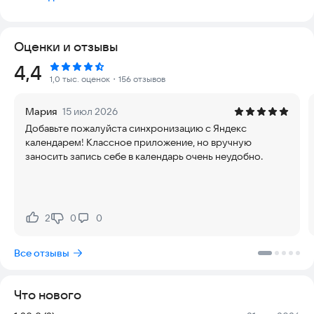
оплачивайте услуги без очереди, смотрите историю
посещений и количество накопленных бонусов.
Оценки и отзывы
• Записывайтесь в любимые места
Если вы ранее записывались через YCLIENTS, ваш визит
Рейтинг:
4,4
автоматически сохранится в YPLACES. Вы сможете
1,0 тыс. оценок
・156 отзывов
посмотреть историю своих визитов и быстро повторить
запись.
Мария
15 июл 2026
Добавьте пожалуйста синхронизацию с Яндекс
• Переносите записи
календарем! Классное приложение, но вручную
Через YPLACES легко изменить время или день записи. Не
заносить запись себе в календарь очень неудобно.
нужно искать соцсети салона, звонить администратору,
писать в чат или отправлять голубя с письмом.
• Оплачивайте записи в один клик
Привяжите карту в YPLACES. Оплачивайте по клику в
2
0
0
Нравится:
Не нравится:
приложении или подключайте автоплатеж. Сумма
автоматически спишется после визита — без ожидания на
Все отзывы
ресепшен. Все как в сервисах доставки и такси.
• Знайте все о своих записях
Что нового
B приложении видны дата и время, а также адрес и контакты
салона или студии. Смотрите историю своих посещений и