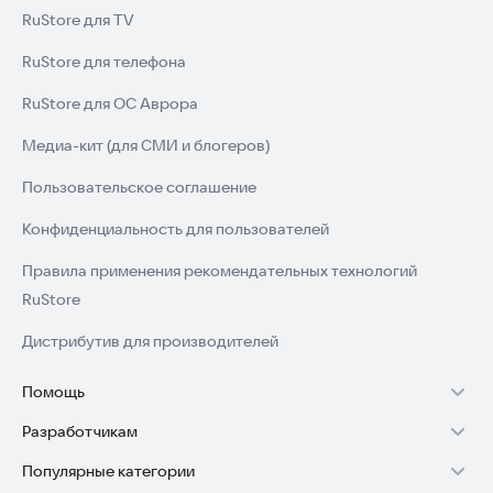
RuStore для TV
RuStore для телефона
RuStore для ОС Аврора
Медиа-кит (для СМИ и блогеров)
Пользовательское соглашение
Конфиденциальность для пользователей
Правила применения рекомендательных технологий
RuStore
Дистрибутив для производителей
Помощь
Разработчикам
Установка RuStore на TV
Популярные категории
Зарабатывать с RuStore
Установка RuStore на телефон