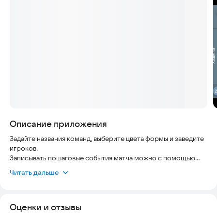
Скриншоты
Описание приложения
Задайте названия команд, выберите цвета формы и заведите
игроков.
Записывать пошаговые события матча можно с помощью
жестов или голосом, используя кнопку с микрофоном.
Читать дальше
Прочтите как это делать в разделе помощь или посмотрите
видео там же.
Основные события бросок, подбор, передача, фол, потеря,
Оценки и отзывы
перехват, смена владения, замена.
Выведите игроков со скамейки на паркет. Запустите счетчик