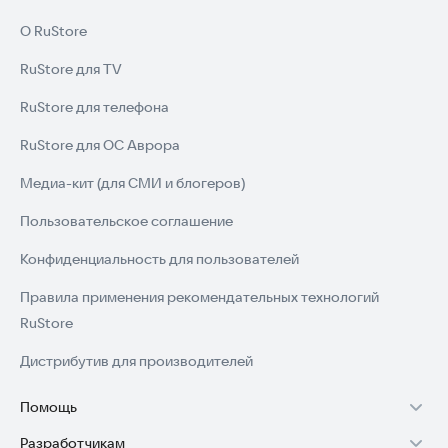
О RuStore
RuStore для TV
RuStore для телефона
RuStore для ОС Аврора
Медиа-кит (для СМИ и блогеров)
Пользовательское соглашение
Конфиденциальность для пользователей
Правила применения рекомендательных технологий
RuStore
Дистрибутив для производителей
Помощь
Разработчикам
Установка RuStore на TV