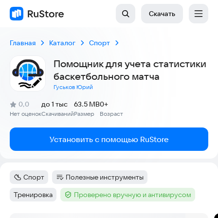
Скачать
Главная
Каталог
Спорт
Помощник для учета статистики
баскетбольного матча
Гуськов Юрий
(
)
0,0
до 1 тыс
63.5 MB
0+
Рейтинг:
Нет оценок
Скачиваний
Размер
Возраст
:
:
:
Установить с помощью RuStore
Спорт
Полезные инструменты
Категория
:
Категория
:
Тренировка
Проверено вручную и антивирусом
Тег
:
Тег
: