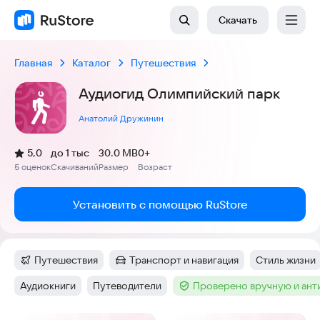
Скачать
Главная
Каталог
Путешествия
Аудиогид Олимпийский парк
Анатолий Дружинин
(
)
5,0
до 1 тыс
30.0 MB
0+
Рейтинг:
5 оценок
Скачиваний
Размер
Возраст
:
:
:
Установить с помощью RuStore
Путешествия
Транспорт и навигация
Стиль жизни
Категория
:
Категория
:
Тег
:
Аудиокниги
Путеводители
Проверено вручную и ан
Тег
:
Тег
:
Тег
: