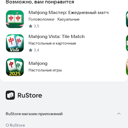
Возможно, вам понравится
Красивые декорации и крупные фишки, удобные для
пожилых людей.
Mahjong Мастер: Ежедневный матч
Нет таймера = отсутствие давления. Играйте в своем темпе
Головоломки
Казуальные
·
и развивайтесь.
3,5
Пройдите этапы, чтобы побить свой рекорд и подняться в
рейтинге!
Mahjong Vista: Tile Match
Настольные и карточные
Пришло время бросить себе вызов и отправиться в
увлекательное путешествие по лабиринту.
3,4
Присоединяйтесь к тысячам игроков, которые нашли
идеальную игру для расслабления дома и получения
Mahjong
энергии.
Настольные игры
Если у вас есть предложения, свяжитесь с нами:
contact@yoogalab.com
Скачайте игру прямо сейчас и начните свой путь к победе!
RuStore магазин приложений
О RuStore