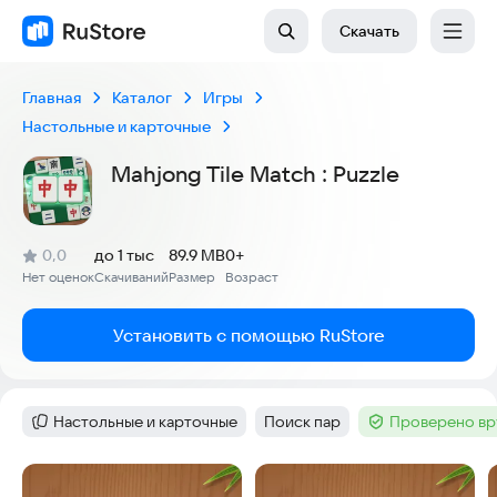
Скачать
Главная
Каталог
Игры
Настольные и карточные
Mahjong Tile Match : Puzzle
(
)
0,0
до 1 тыс
89.9 MB
0+
Рейтинг:
Нет оценок
Скачиваний
Размер
Возраст
:
:
:
Установить с помощью RuStore
Настольные и карточные
Поиск пар
Проверено вр
Категория
:
Тег
:
Тег
:
Скриншоты