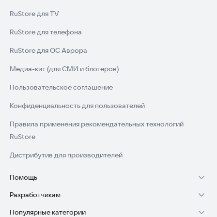
RuStore для TV
RuStore для телефона
RuStore для ОС Аврора
Медиа-кит (для СМИ и блогеров)
Пользовательское соглашение
Конфиденциальность для пользователей
Правила применения рекомендательных технологий
RuStore
Дистрибутив для производителей
Помощь
Разработчикам
Установка RuStore на TV
Популярные категории
Зарабатывать с RuStore
Установка RuStore на телефон