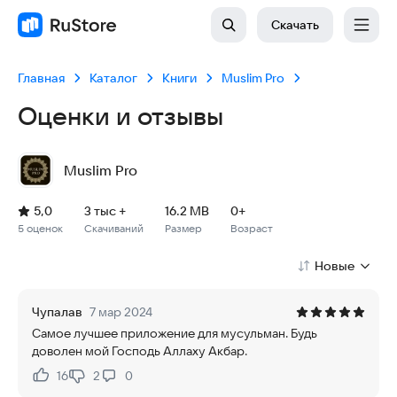
Скачать
Главная
Каталог
Книги
Muslim Pro
Оценки и отзывы
Muslim Pro
Рейтинг: 5,0, 5 оценок
Скачиваний: 3 тыс +
Размер файла: 16.2 MB
Возрастное ограничение: 16.2 MB
5,0
3 тыс +
16.2 MB
0+
5 оценок
Скачиваний
Размер
Возраст
Новые
Чупалав
7 мар 2024
Самое лучшее приложение для мусульман. Будь
доволен мой Господь Аллаху Акбар.
16
2
0
Нравится:
Не нравится: