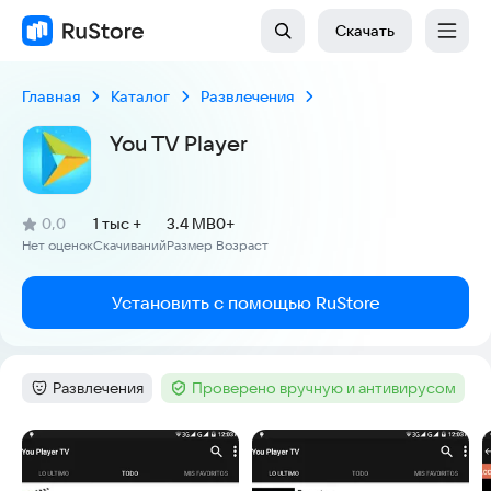
Скачать
Главная
Каталог
Развлечения
You TV Player
(
)
0,0
1 тыс +
3.4 MB
0+
Рейтинг:
Нет оценок
Скачиваний
Размер
Возраст
:
:
:
Установить с помощью RuStore
Развлечения
Проверено вручную и антивирусом
Категория
:
Тег
:
Скриншоты