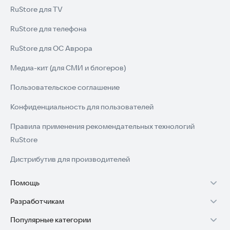
RuStore для TV
RuStore для телефона
RuStore для ОС Аврора
Медиа-кит (для СМИ и блогеров)
Пользовательское соглашение
Конфиденциальность для пользователей
Правила применения рекомендательных технологий
RuStore
Дистрибутив для производителей
Помощь
Разработчикам
Установка RuStore на TV
Популярные категории
Зарабатывать с RuStore
Установка RuStore на телефон