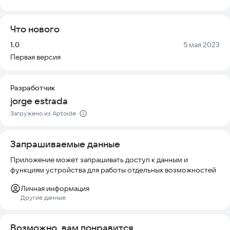
и не собирает личные данные. Содержимое регулярно
обновляется, поэтому вы всегда найдете актуальные
Что нового
сериалы и фильмы. В приложении можно смотреть сериалы
онлайн, выбирая их из меню. Просто следуйте инструкциям,
Версия:
Дата:
1.0
5 мая 2023
и вы сможете наслаждаться любимыми эпизодами каждый
Первая версия
день. Вы получаете доступ к сотням фильмов, включая
премьеры. Установите You TV Player и начните смотреть
любимые сериалы и фильмы прямо с вашего устройства.
Разработчик
jorge estrada
Загружено из Aptoide
Запрашиваемые данные
Приложение может запрашивать доступ к данным и
функциям устройства для работы отдельных возможностей
Личная информация
Другие данные
Возможно, вам понравится