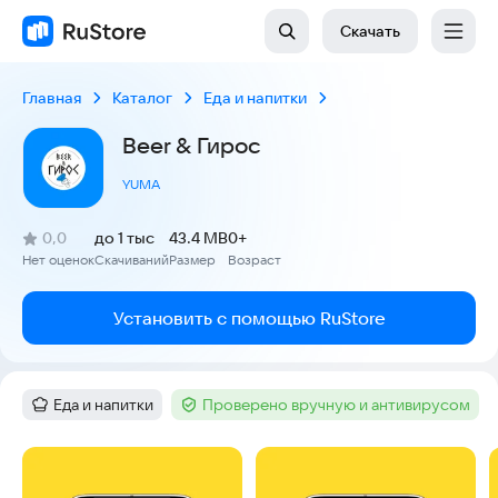
Скачать
Главная
Каталог
Еда и напитки
Beer & Гирос
YUMA
(
)
0,0
до 1 тыс
43.4 MB
0+
Рейтинг:
Нет оценок
Скачиваний
Размер
Возраст
:
:
:
Установить с помощью RuStore
Еда и напитки
Проверено вручную и антивирусом
Категория
:
Тег
:
Скриншоты