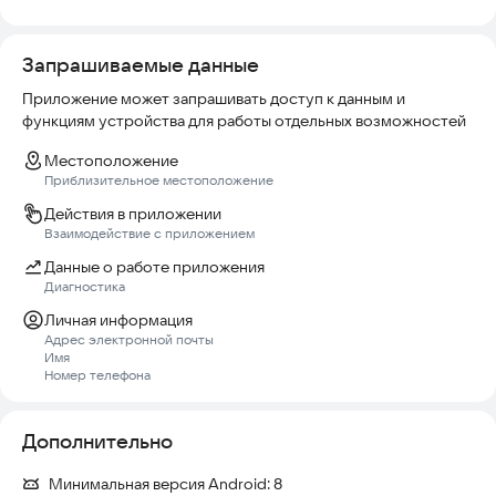
выбранного товара.
Исправлен вывод сообщения о неверном промокоде.
Запрашиваемые данные
Приложение может запрашивать доступ к данным и
Исправлено отображение товаров списком для RTL в меню.
функциям устройства для работы отдельных возможностей
Местоположение
Приблизительное местоположение
Действия в приложении
Взаимодействие с приложением
Данные о работе приложения
Диагностика
Личная информация
Адрес электронной почты
Имя
Номер телефона
Дополнительно
Минимальная версия Android:
8