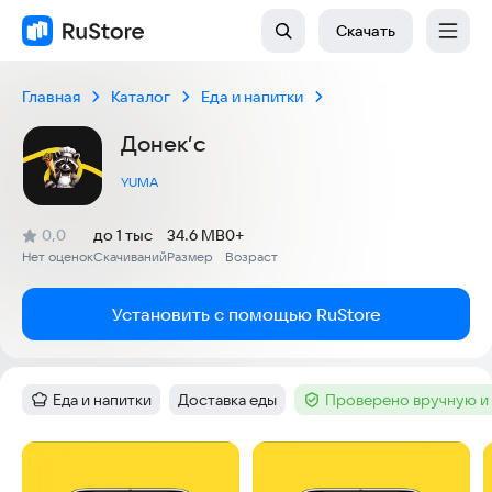
Скачать
Главная
Каталог
Еда и напитки
Донек’с
YUMA
(
)
0,0
до 1 тыс
34.6 MB
0+
Рейтинг:
Нет оценок
Скачиваний
Размер
Возраст
:
:
:
Установить с помощью RuStore
Еда и напитки
Доставка еды
Проверено вручную и
Категория
:
Тег
:
Тег
:
Скриншоты