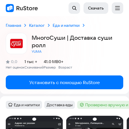
Скачать
Главная
Каталог
Еда и напитки
МногоСуши | Доставка суши
ролл
YUMA
(
)
0,0
1 тыс +
41.0 MB
0+
Рейтинг:
Нет оценок
Скачиваний
Размер
Возраст
:
:
:
Установить с помощью RuStore
Еда и напитки
Доставка еды
Проверено вручную и
Категория
:
Тег
:
Тег
:
Скриншоты