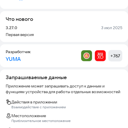
доставкой: вкусно, быстро,
качественно.
Что нового
У нас вас ждут:
Версия:
Дата:
3.27.0
3 июл 2025
Первая версия
ЛИМИТИРОВАННОЕ МЕНЮ
Мы знаем о суши все, включая то, что обычно нравится
Разработчик
людям, поэтому мы специально
+
767
YUMA
сократили меню, чтобы вам было проще сделать выбор. Все,
что Вы выберете - вам
Запрашиваемые данные
понравится.
Приложение может запрашивать доступ к данным и
функциям устройства для работы отдельных возможностей
ВКУС НАСТОЯЩИХ СУШИ
Действия в приложении
КАЧЕСТВО ИНГРЕДИЕНТОВ
Взаимодействие с приложением
Мы готовим суши и для себя в том числе, сотрудничаем с
Местоположение
Приблизительное местоположение
надежными поставщиками,