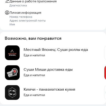
Данные о работе приложения
тщательно следим за составом и свежестью ингредиентов,
Диагностика
чтобы всегда гарантировать
Личная информация
Номер телефона
качество приготовленных блюд.
Адрес электронной почты
Имя
ПРАВИЛЬНАЯ СЕРВИРОВКА
Еда должна быть не только вкусной, но и красивой. Поэтому
Возможно, вам понравится
мы уделяем большое
Местный Японец: Суши роллы еда
внимание сервировке блюд и тому, в каком виде она попадет
Еда и напитки
на ваш стол.
Скачайте наше мобильное приложение и сделайте заказ
Суши Миши доставка еды
всего в несколько кликов!
Еда и напитки
Кимчи - паназиатская кухня
Еда и напитки