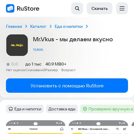
Скачать
Главная
Каталог
Еда и напитки
Mr.Vkus - мы делаем вкусно
YUMA
(
)
0,0
до 1 тыс
40.9 MB
0+
Рейтинг:
Нет оценок
Скачиваний
Размер
Возраст
:
:
:
Установить с помощью RuStore
Еда и напитки
Доставка еды
Проверено вручную и
Категория
:
Тег
:
Тег
:
Скриншоты