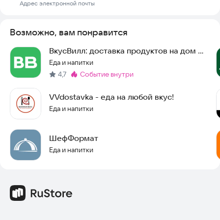
Адрес электронной почты
Возможно, вам понравится
ВкусВилл: доставка продуктов на дом ・
заказ еды
Еда и напитки
4,7
событие внутри
Метка
:
VVdostavka - еда на любой вкус!
Еда и напитки
ШефФормат
Еда и напитки